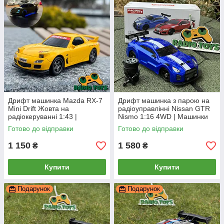
Дрифт машинка Mazda RX-7
Дрифт машинка з парою на
Mini Drift Жовта на
радіоуправлінні Nissan GTR
радіокеруванні 1:43 |
Nismo 1:16 4WD | Машинки
Машинка для дрифту Мазда
для дрифту на пульті | Дрифт
Готово до відправки
Готово до відправки
на радіоуправлінні |
машина на радіокеруванні
Маленька дрифт
1 150
1 580
₴
₴
Купити
Купити
Подарунок
Подарунок