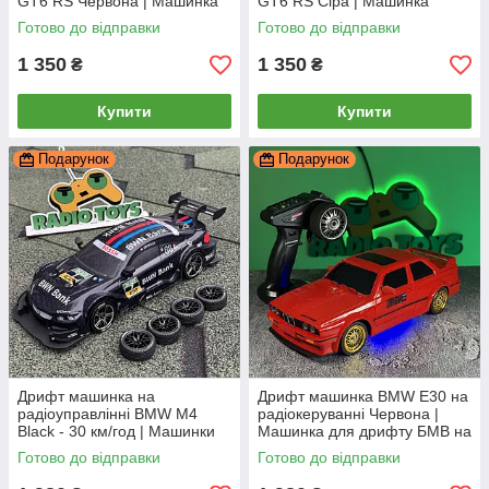
GT6 RS Червона | Машинка
GT6 RS Сіра | Машинка
Порш для дрифту на пульті з
Порш для дрифту на пульті з
Готово до відправки
Готово до відправки
димом
димом
1 350
1 350
₴
₴
Купити
Купити
Подарунок
Подарунок
Дрифт машинка на
Дрифт машинка BMW Е30 на
радіоуправлінні BMW M4
радіокеруванні Червона |
Black - 30 км/год | Машинки
Машинка для дрифту БМВ на
для дрифту на пульті
радіоуправлінні | На
Готово до відправки
Готово до відправки
управління Дрифт машина
акумуляторі