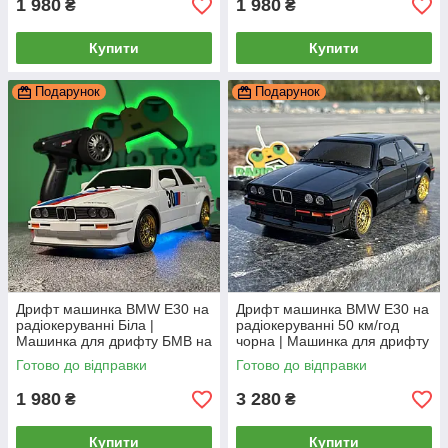
1 980
1 980
₴
₴
Купити
Купити
Подарунок
Подарунок
Дрифт машинка BMW Е30 на
Дрифт машинка BMW Е30 на
радіокеруванні Біла |
радіокеруванні 50 км/год
Машинка для дрифту БМВ на
чорна | Машинка для дрифту
радіоуправлінні | На пульті на
БМВ на радіоуправлінні | На
Готово до відправки
Готово до відправки
акумуляторі
пульті з гіроскопом
1 980
3 280
₴
₴
Купити
Купити