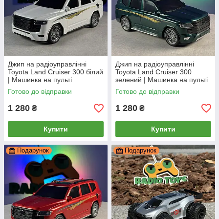
Джип на радіоуправлінні
Джип на радіоуправлінні
Toyota Land Cruiser 300 білий
Toyota Land Cruiser 300
| Машинка на пульті
зелений | Машинка на пульті
управління | Тойота Ленд
управління | Тойота Ленд
Готово до відправки
Готово до відправки
Крузер | Крузак
Крузер | Крузак
1 280
1 280
₴
₴
Купити
Купити
Подарунок
Подарунок