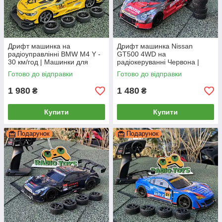
Дрифт машинка на
Дрифт машинка Nissan
радіоуправлінні BMW M4 Y -
GT500 4WD на
30 км/год | Машинки для
радіокеруванні Червона |
дрифту на пульті управління
Машинка для дрифту на
Готово до відправки
Готово до відправки
Дрифт машина
пульті управління Дрифт
машина на радіокеруванні
1 980
1 480
₴
₴
Купити
Купити
Подарунок
Подарунок