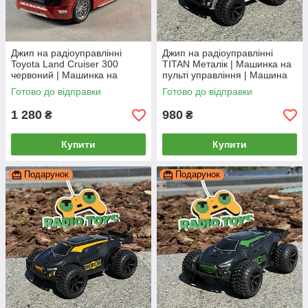
Джип на радіоуправлінні
Джип на радіоуправлінні
Toyota Land Cruiser 300
TITAN Металік | Машинка на
червоний | Машинка на
пульті управління | Машина
пульті управління | Тойота
на радіокеруванні
Готово до відправки
Готово до відправки
Ленд Крузер | Крузак
1 280
980
₴
₴
Купити
Купити
Подарунок
Подарунок