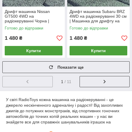
Дрифт машинка Nissan
Дрифт машинка Subaru BRZ
GT500 4WD на
4WD на радіокеруванні 30 см
радіокеруванні Чорна |
| Машинка для дрифту на
Машинка для дрифту на
пульті управління | Дрифт
Готово до відправки
Готово до відправки
пульті управління | Дрифт
машина на радіокеруванні
машина на радіокеруванні
1 480
1 480
₴
₴
Купити
Купити
Показати ще
1
/ 11
У світі RadioToys кожна машинка на радіокеруванні - це
джерело нескінченного адреналіну і радості! Від захопливих
джипів до потужних монстртраків, від спортивних гоночних
автомобілів до точних копій реальних машин - у нас ви
знайдете все для справжніх шанувальників іграшок на
радіокеруванні.