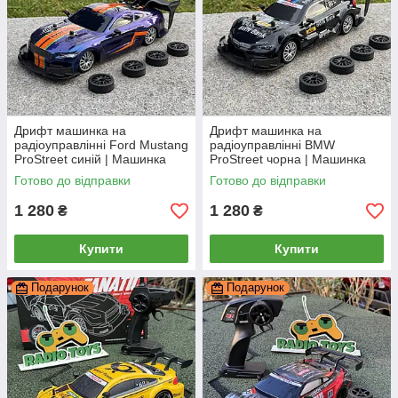
Дрифт машинка на
Дрифт машинка на
радіоуправлінні Ford Mustang
радіоуправлінні BMW
ProStreet синій | Машинка
ProStreet чорна | Машинка
Мустанг для дрифту на пульті
БМВ для дрифту на пульті
Готово до відправки
Готово до відправки
управління | Дрифтова
управління | Дрифтова
машина
машина
1 280
1 280
₴
₴
Купити
Купити
Подарунок
Подарунок