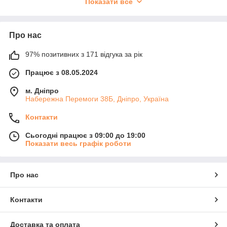
Показати все
Пориньте у світ швидкості та майстерності з нашими
дрифтовими машинками або вирушайте на захопливе
пригодницьке ралі з баггі на радіокеруванні. Наш асортимент
Про нас
задовольнить навіть найвишуканіші смаки, пропонуючи
широкий вибір моделей і стилів для різного віку та вподобань.
97% позитивних з 171 відгука за рік
Обирайте вашу ідеальну іграшку та готуйтеся до неймовірних
Працює з 08.05.2024
перегонів і пригод - тільки з RadioToys!»
м. Дніпро
Набережна Перемоги 38Б, Дніпро, Україна
Контакти
Сьогодні працює з 09:00 до 19:00
Показати весь графік роботи
Про нас
Контакти
Доставка та оплата