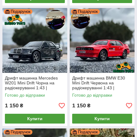
Подарунок
Подарунок
Дрифт машинка Mercedes
Дрифт машинка BMW Е30
W201 Mini Drift Чорна на
Mini Drift Червона на
радіокеруванні 1:43 |
радіокеруванні 1:43 |
Машинка для дрифту
Машинка для дрифту БМВ на
Готово до відправки
Готово до відправки
Мерседес на радіоуправлінні
радіоуправлінні | Маленька
дрифт
1 150
1 150
₴
₴
Купити
Купити
Подарунок
Подарунок