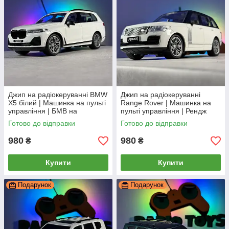
Джип на радіокеруванні BMW
Джип на радіокеруванні
X5 білий | Машинка на пульті
Range Rover | Машинка на
управління | БМВ на
пульті управління | Рендж
радіоуправлінні
Ровер на радіоуправлінні
Готово до відправки
Готово до відправки
980
980
₴
₴
Купити
Купити
Подарунок
Подарунок