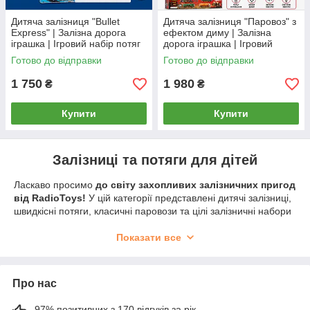
Дитяча залізниця "Bullet
Дитяча залізниця "Паровоз" з
Express" | Залізна дорога
ефектом диму | Залізна
іграшка | Ігровий набір потяг
дорога іграшка | Ігровий
набір потяг
Готово до відправки
Готово до відправки
1 750
1 980
₴
₴
Купити
Купити
Залізниці та потяги для дітей
Ласкаво просимо
до світу захопливих залізничних пригод
від RadioToys!
У цій категорії представлені дитячі залізниці,
швидкісні потяги, класичні паровози та цілі залізничні набори
для створення власного транспортного світу. У нашому
асортименті ви знайдете як моделі з дистанційним
Показати все
керуванням, так і класичні залізниці, що працюють від
батарейок.
Багато наборів оснащені світловими та звуковими ефектами,
Про нас
димогенераторами, реалістичними вагонами, мостами,
тунелями та іншими аксесуарами, які роблять гру ще
97% позитивних з 170 відгуків за рік