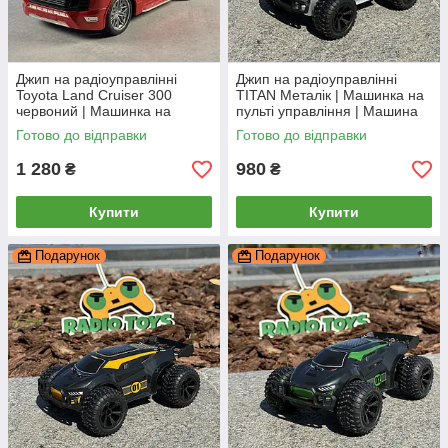
Джип на радіоуправлінні
Джип на радіоуправлінні
Toyota Land Cruiser 300
TITAN Металік | Машинка на
червоний | Машинка на
пульті управління | Машина
пульті управління | Тойота
на радіокеруванні
Готово до відправки
Готово до відправки
Ленд Крузер | Крузак
1 280
980
₴
₴
Купити
Купити
Подарунок
Подарунок