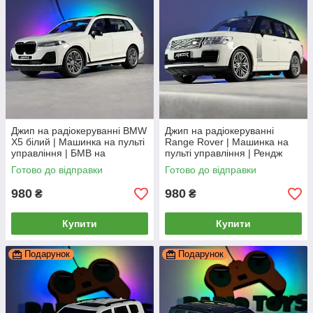
Джип на радіокеруванні BMW
Джип на радіокеруванні
X5 білий | Машинка на пульті
Range Rover | Машинка на
управління | БМВ на
пульті управління | Рендж
радіоуправлінні
Ровер на радіоуправлінні
Готово до відправки
Готово до відправки
980
980
₴
₴
Купити
Купити
Подарунок
Подарунок