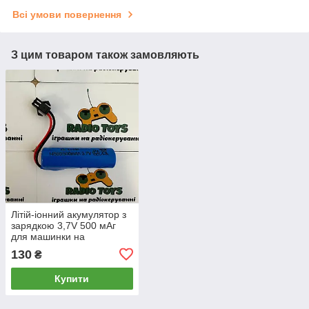
Всі умови повернення
З цим товаром також замовляють
Літій-іонний акумулятор з
зарядкою 3,7V 500 мАг
для машинки на
радіокеруванні та дитячих
130
₴
іграшок Li-Ion 14500
Купити