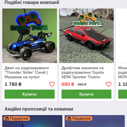
Подібні товари компанії
Джип на радіокеруванні
Дрифтова машинка на
Монс
"Thunder Strike" Синій |
радіоуправлінні Toyota
раді
Машинка на пульті
AE86 Sprinter Trueno
MON
управління | Монстр трак
Червона | Машинка для
Маши
1 780
680
1 1
₴
₴
980 ₴
на радіоуправлінні
дрифту на пульті
| Дж
управління | Дрифт
для 
Купити
Купити
машина
Акційні пропозиції та новинки
Подарунок
Подарунок