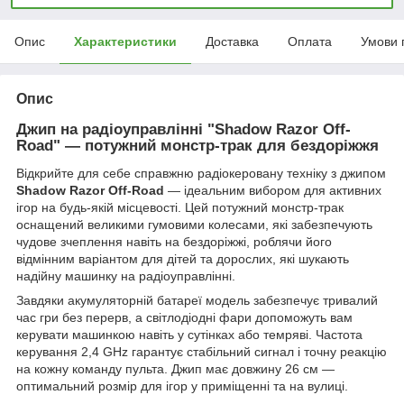
Опис
Характеристики
Доставка
Оплата
Умови 
Опис
Джип на радіоуправлінні "Shadow Razor Off-
Road" — потужний монстр-трак для бездоріжжя
Відкрийте для себе справжню радіокеровану техніку з джипом
Shadow Razor Off-Road
— ідеальним вибором для активних
ігор на будь-якій місцевості. Цей потужний монстр-трак
оснащений великими гумовими колесами, які забезпечують
чудове зчеплення навіть на бездоріжжі, роблячи його
відмінним варіантом для дітей та дорослих, які шукають
надійну машинку на радіоуправлінні.
Завдяки акумуляторній батареї модель забезпечує тривалий
час гри без перерв, а світлодіодні фари допоможуть вам
керувати машинкою навіть у сутінках або темряві. Частота
керування 2,4 GHz гарантує стабільний сигнал і точну реакцію
на кожну команду пульта. Джип має довжину 26 см —
оптимальний розмір для ігор у приміщенні та на вулиці.