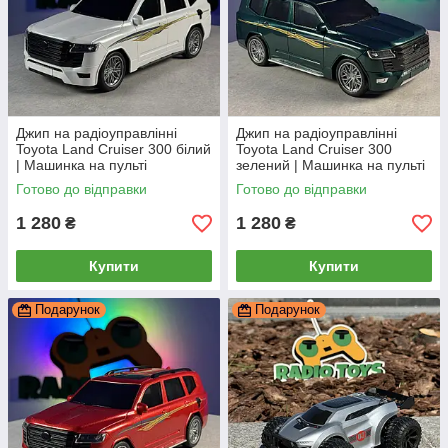
Джип на радіоуправлінні
Джип на радіоуправлінні
Toyota Land Cruiser 300 білий
Toyota Land Cruiser 300
| Машинка на пульті
зелений | Машинка на пульті
управління | Тойота Ленд
управління | Тойота Ленд
Готово до відправки
Готово до відправки
Крузер | Крузак
Крузер | Крузак
1 280
1 280
₴
₴
Купити
Купити
Подарунок
Подарунок