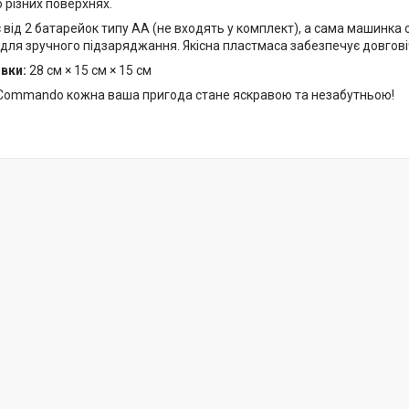
о різних поверхнях.
від 2 батарейок типу АА (не входять у комплект), а сама машинка
ля зручного підзаряджання. Якісна пластмаса забезпечує довговічн
вки:
28 см × 15 см × 15 см
Commando кожна ваша пригода стане яскравою та незабутньою!