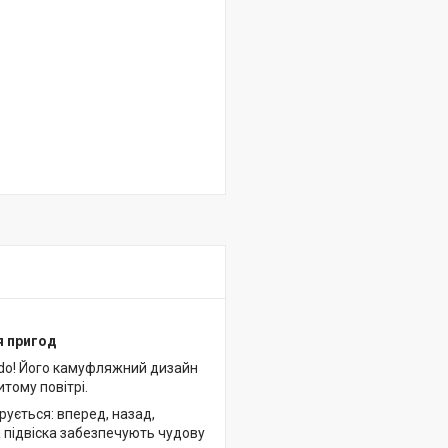
я пригод
ndo! Його камуфляжний дизайн
тому повітрі.
рується: вперед, назад,
а підвіска забезпечують чудову