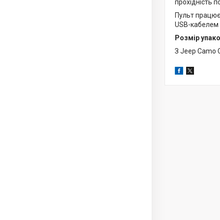
прохідність п
Пульт працює 
USB-кабелем д
Розмір упако
З Jeep Camo 