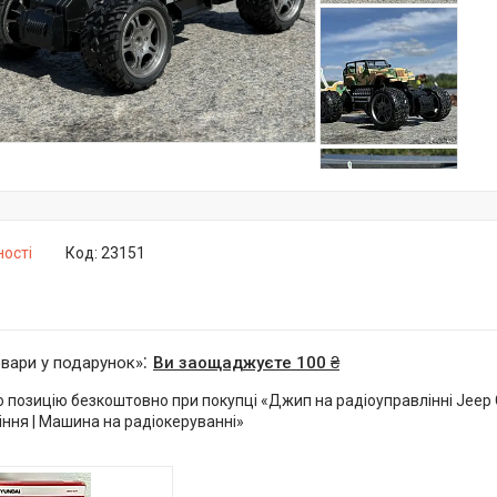
ності
Код:
23151
овари у подарунок»
Ви заощаджуєте 100 ₴
 позицію безкоштовно при покупці «Джип на радіоуправлінні Jee
іння | Машина на радіокеруванні»