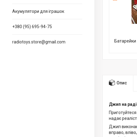
Акумулятори для іграшок
+380 (95) 695-94-75
Батарейки 
radiotoys.store@gmail.com
Опис
Джип на раді
Приготуйтеся
надає реаліст
Джип виконани
вправо, вліво