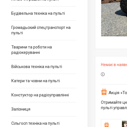
Будівельна техніка на пульті
Громадьский спецтранспорт на
пульті
Тварини та роботи на
радіокеруванні
Немає в наяв
Військова техніка на пульті
Катери та човни на пульті
Акція «Т
Констуктор на радіоуправлінні
Отримайте цю
пульті управл
Залізниця
Сільгосп техніка на пульті