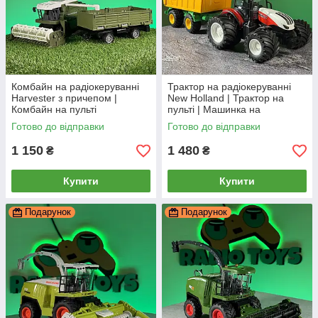
Комбайн на радіокеруванні
Трактор на радіокеруванні
Harvester з причепом |
New Holland | Трактор на
Комбайн на пульті
пульті | Машинка на
управління | Трактор на
радіоуправлінні
Готово до відправки
Готово до відправки
радіоуправлінні
1 150
1 480
₴
₴
Купити
Купити
Подарунок
Подарунок