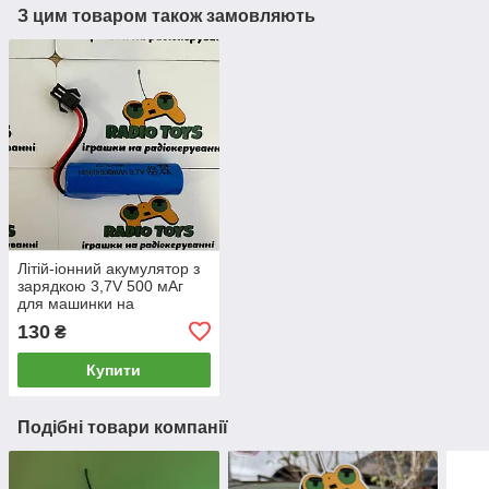
З цим товаром також замовляють
Літій-іонний акумулятор з
зарядкою 3,7V 500 мАг
для машинки на
радіокеруванні та дитячих
130
₴
іграшок Li-Ion 14500
Купити
Подібні товари компанії