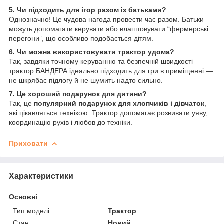
5. Чи підходить для ігор разом із батьками?
Однозначно! Це чудова нагода провести час разом. Батьки
можуть допомагати керувати або влаштовувати “фермерські
перегони”, що особливо подобається дітям.
6. Чи можна використовувати трактор удома?
Так, завдяки точному керуванню та безпечній швидкості
трактор БАНДЕРА ідеально підходить для гри в приміщенні —
не шкрябає підлогу й не шумить надто сильно.
7. Це хороший подарунок для дитини?
Так, це
популярний подарунок для хлопчиків і дівчаток
,
які цікавляться технікою. Трактор допомагає розвивати уяву,
координацію рухів і любов до техніки.
Приховати
Характеристики
Основні
Тип моделі
Трактор
Стан
Новий