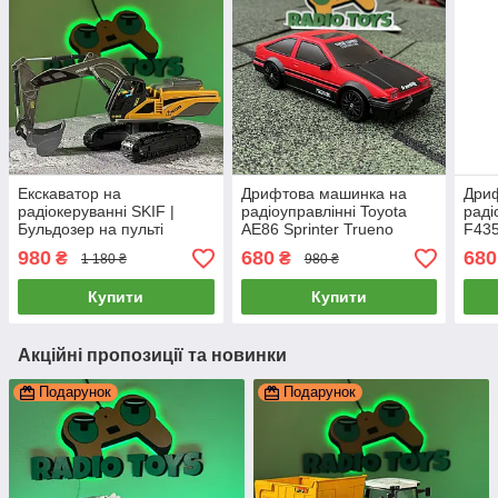
Екскаватор на
Дрифтова машинка на
Дри
радіокеруванні SKIF |
радіоуправлінні Toyota
раді
Бульдозер на пульті
AE86 Sprinter Trueno
F435
управління | Екскаватор
Червона | Машинка для
дриф
980
680
680
₴
₴
1 180 ₴
980 ₴
на радіоуправлінні
дрифту на пульті
упра
управління | Дрифт
маши
Купити
Купити
машина
Акційні пропозиції та новинки
Подарунок
Подарунок