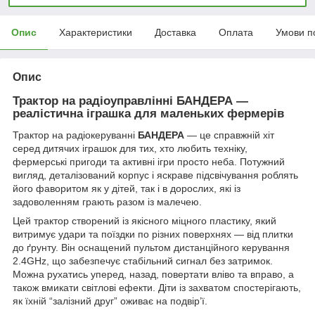
Опис
Характеристики
Доставка
Оплата
Умови п
Опис
Трактор на радіоуправлінні БАНДЕРА —
реалістична іграшка для маленьких фермерів
Трактор на радіокеруванні
БАНДЕРА
— це справжній хіт
серед дитячих іграшок для тих, хто любить техніку,
фермерські пригоди та активні ігри просто неба. Потужний
вигляд, деталізований корпус і яскраве підсвічування роблять
його фаворитом як у дітей, так і в дорослих, які із
задоволенням грають разом із малечею.
Цей трактор створений із якісного міцного пластику, який
витримує удари та поїздки по різних поверхнях — від плитки
до ґрунту. Він оснащений пультом дистанційного керування
2.4GHz, що забезпечує стабільний сигнал без затримок.
Можна рухатись уперед, назад, повертати вліво та вправо, а
також вмикати світлові ефекти. Діти із захватом спостерігають,
як їхній “залізний друг” оживає на подвір’ї.