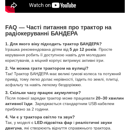
FAQ — Часті питання про трактор на
радіокеруванні БАНДЕРА
1. Для якого віку підходить трактор БАНДЕРА?
Іграшка рекомендована дітям від
5 до 12 років
. Просте
керування робить її доступною навіть для молодших
користувачів, а міцний корпус витримує активні ігри.
2. Чи можна грати трактором на вулиці?
Так! Трактор БАНДЕРА має великі гумові колеса та потужний
привід, тому легко долає нерівності, їздить по землі, плитці,
асфальту та навіть легкому бездоріжжю.
3. Скільки часу працює акумулятор?
Після повної зарядки трактор може працювати
20–30 хвилин
активної їзди
. Заряджається стандартним USB-кабелем
приблизно за 2 години.
4. Чи є у трактора світло та звук?
Так, у моделі є
LED-підсвітка фар
і
реалістичні звуки
двигуна
, які створюють відчуття справжнього трактора.