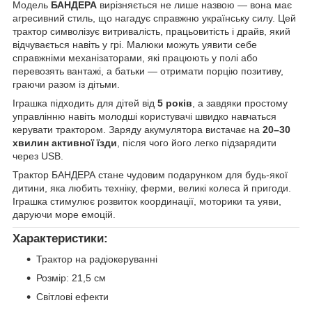
Модель
БАНДЕРА
вирізняється не лише назвою — вона має
агресивний стиль, що нагадує справжню українську силу. Цей
трактор символізує витривалість, працьовитість і драйв, який
відчувається навіть у грі. Малюки можуть уявити себе
справжніми механізаторами, які працюють у полі або
перевозять вантажі, а батьки — отримати порцію позитиву,
граючи разом із дітьми.
Іграшка підходить для дітей від
5 років
, а завдяки простому
управлінню навіть молодші користувачі швидко навчаться
керувати трактором. Заряду акумулятора вистачає на
20–30
хвилин активної їзди
, після чого його легко підзарядити
через USB.
Трактор БАНДЕРА стане чудовим подарунком для будь-якої
дитини, яка любить техніку, ферми, великі колеса й пригоди.
Іграшка стимулює розвиток координації, моторики та уяви,
даруючи море емоцій.
Характеристики:
Трактор на радіокеруванні
Розмір: 21,5 см
Світлові ефекти