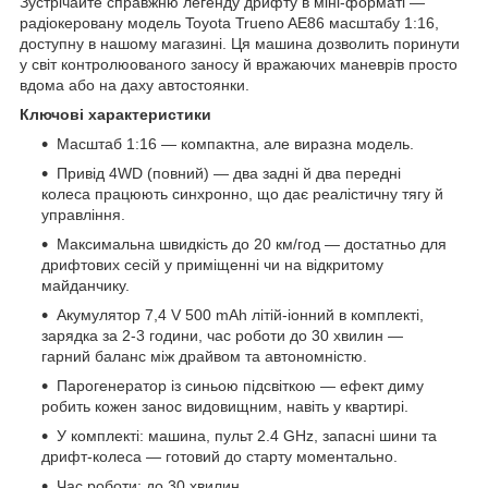
Зустрічайте справжню легенду дрифту в міні-форматі —
радіокеровану модель Toyota Trueno AE86 масштабу 1:16,
доступну в нашому магазині. Ця машина дозволить поринути
у світ контролюованого заносу й вражаючих маневрів просто
вдома або на даху автостоянки.
Ключові характеристики
Масштаб 1:16 — компактна, але виразна модель.
Привід 4WD (повний) — два задні й два передні
колеса працюють синхронно, що дає реалістичну тягу й
управління.
Максимальна швидкість до 20 км/год — достатньо для
дрифтових сесій у приміщенні чи на відкритому
майданчику.
Акумулятор 7,4 V 500 mAh літій-іонний в комплекті,
зарядка за 2-3 години, час роботи до 30 хвилин —
гарний баланс між драйвом та автономністю.
Парогенератор із синьою підсвіткою — ефект диму
робить кожен занос видовищним, навіть у квартирі.
У комплекті: машина, пульт 2.4 GHz, запасні шини та
дрифт-колеса — готовий до старту моментально.
Час роботи: до 30 хвилин