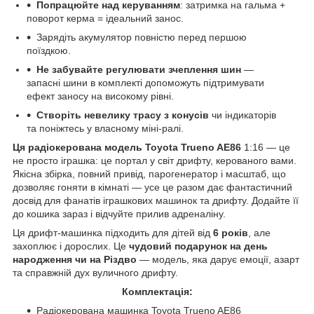
Попрацюйте над керуванням
: затримка на гальма +
поворот керма = ідеальний занос.
Зарядіть акумулятор повністю перед першою
поїздкою.
Не забувайте регулювати зчеплення шин
—
запасні шини в комплекті допоможуть підтримувати
ефект заносу на високому рівні.
Створіть невелику трасу з конусів
чи індикаторів
та поніжтесь у власному міні-ралі.
Ця радіокерована модель Toyota Trueno AE86
1:16 — це
не просто іграшка: це портал у світ дрифту, керованого вами.
Якісна збірка, повний привід, парогенератор і масштаб, що
дозволяє гоняти в кімнаті — усе це разом дає фантастичний
досвід для фанатів іграшкових машинок та дрифту. Додайте її
до кошика зараз і відчуйте прилив адреналіну.
Ця дрифт-машинка підходить для дітей від
6 років
, але
захоплює і дорослих. Це
чудовий подарунок на день
народження чи на Різдво
— модель, яка дарує емоції, азарт
та справжній дух вуличного дрифту.
Комплектація:
Радіокерована машинка Toyota Trueno AE86