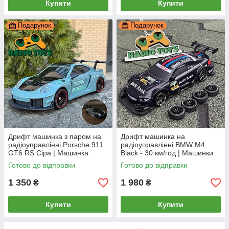
Купити
Купити
Подарунок
Подарунок
Дрифт машинка з паром на
Дрифт машинка на
радіоуправлінні Porsche 911
радіоуправлінні BMW M4
GT6 RS Сіра | Машинка
Black - 30 км/год | Машинки
Порш для дрифту на пульті з
для дрифту на пульті
Готово до відправки
Готово до відправки
димом
управління Дрифт машина
1 350
1 980
₴
₴
Купити
Купити