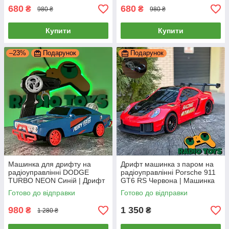
680
680
₴
₴
980 ₴
980 ₴
Купити
Купити
–23%
Подарунок
Подарунок
Машинка для дрифту на
Дрифт машинка з паром на
радіоуправлінні DODGE
радіоуправлінні Porsche 911
TURBO NEON Синій | Дрифт
GT6 RS Червона | Машинка
машинки на пульті
Порш для дрифту на пульті з
Готово до відправки
Готово до відправки
управління | Дрифтова
димом
машина на радіокерува
980
1 350
₴
₴
1 280 ₴