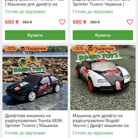
| Машинки для дрифту на
Sprinter Trueno Червона |
пульті управління | Дрифт
Машинка для дрифту на
Готово до відправки
Готово до відправки
машина на радіокеруванні
пульті управління | Дрифт
машина
680
680
₴
₴
980 ₴
980 ₴
Купити
Купити
–31%
Подарунок
–31%
Подарунок
Дрифтова машинка на
Машинка для дрифту на
радіоуправлінні Toyota AE86
радіоуправлінні Bugatti
Sprinter Trueno | Машинка
Veyron | Дрифт машинки на
для дрифту на пульті
пульті управління | Дрифтова
Готово до відправки
Готово до відправки
управління | Дрифт машина
машина на радіокеруванні