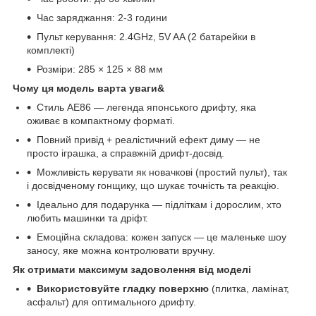
Час заряджання: 2-3 години
Пульт керування: 2.4GHz, 5V AA (2 батарейки в
комплекті)
Розміри: 285 × 125 × 88 мм
Чому ця модель варта уваги&
Стиль AE86 — легенда японського дрифту, яка
оживає в компактному форматі.
Повний привід + реалістичний ефект диму — не
просто іграшка, а справжній дрифт-досвід.
Можливість керувати як новачкові (простий пульт), так
і досвідченому гонщику, що шукає точність та реакцію.
Ідеально для подарунка — підліткам і дорослим, хто
любить машинки та дріфт.
Емоційна складова: кожен запуск — це маленьке шоу
заносу, яке можна контролювати вручну.
Як отримати максимум задоволення від моделі
Використовуйте гладку поверхню
(плитка, ламінат,
асфальт) для оптимального дрифту.