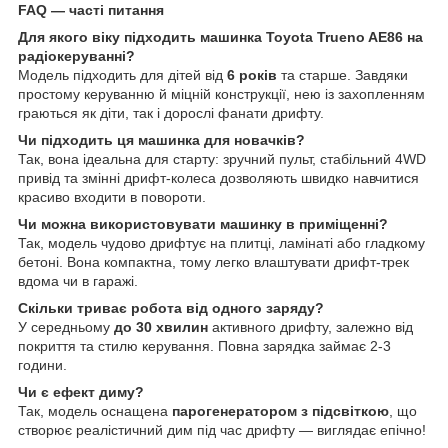
FAQ — часті питання
Для якого віку підходить машинка Toyota Trueno AE86 на
радіокеруванні?
Модель підходить для дітей від
6 років
та старше. Завдяки
простому керуванню й міцній конструкції, нею із захопленням
граються як діти, так і дорослі фанати дрифту.
Чи підходить ця машинка для новачків?
Так, вона ідеальна для старту: зручний пульт, стабільний 4WD
привід та змінні дрифт-колеса дозволяють швидко навчитися
красиво входити в повороти.
Чи можна використовувати машинку в приміщенні?
Так, модель чудово дрифтує на плитці, ламінаті або гладкому
бетоні. Вона компактна, тому легко влаштувати дрифт-трек
вдома чи в гаражі.
Скільки триває робота від одного заряду?
У середньому
до 30 хвилин
активного дрифту, залежно від
покриття та стилю керування. Повна зарядка займає 2-3
години.
Чи є ефект диму?
Так, модель оснащена
парогенератором з підсвіткою
, що
створює реалістичний дим під час дрифту — виглядає епічно!