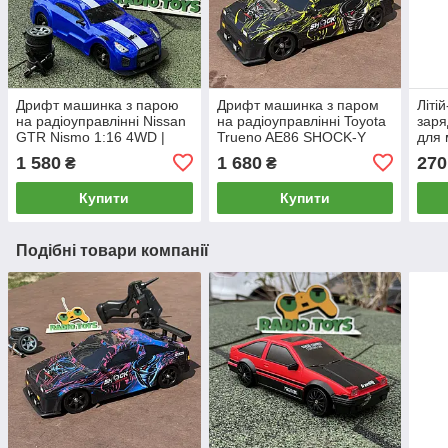
Дрифт машинка з парою
Дрифт машинка з паром
Літі
на радіоуправлінні Nissan
на радіоуправлінні Toyota
заря
GTR Nismo 1:16 4WD |
Trueno AE86 SHOCK-Y
для 
Машинки для дрифту на
4WD | Машинка для
раді
1 580
1 680
270
₴
₴
пульті | Дрифт машина на
дрифту на пульті з димом
| Li
радіокеруванні
3P
Купити
Купити
Подібні товари компанії