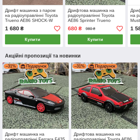
Дрифт машинка з паром
Дрифтова машинка на
Дри
на радіоуправлінні Toyota
радіоуправлінні Toyota
на р
Trueno AE86 SHOCK-W
AE86 Sprinter Trueno
Must
4WD | Машинка для
Червона | Машинка для
1:16
1 680
680
1 5
₴
₴
980 ₴
дрифту на пульті з димом
дрифту на пульті
дриф
управління | Дрифт
Купити
Купити
машина
Акційні пропозиції та новинки
–31%
Подарунок
–31%
Подарунок
Дрифт машинка на
Дрифтова машинка на
радіоуправлінні Ferrara F435
радіоуправлінні Toyota AE86