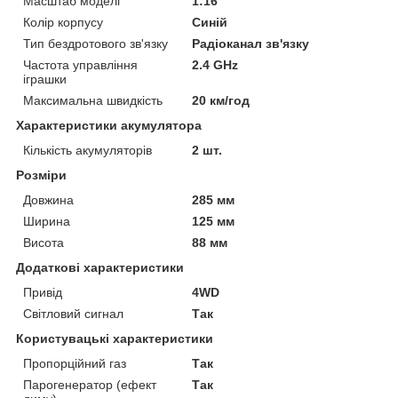
Масштаб моделі
1:16
Колір корпусу
Синій
Тип бездротового зв'язку
Радіоканал зв'язку
Частота управління
2.4 GHz
іграшки
Максимальна швидкість
20 км/год
Характеристики акумулятора
Кількість акумуляторів
2 шт.
Розміри
Довжина
285 мм
Ширина
125 мм
Висота
88 мм
Додаткові характеристики
Привід
4WD
Світловий сигнал
Так
Користувацькі характеристики
Пропорційний газ
Так
Парогенератор (ефект
Так