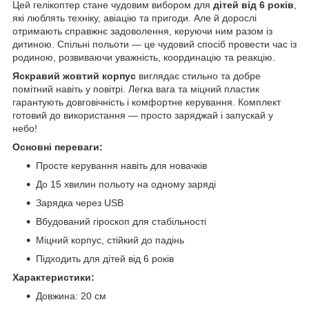
Цей гелікоптер стане чудовим вибором для
дітей від 6 років
,
які люблять техніку, авіацію та пригоди. Але й дорослі
отримають справжнє задоволення, керуючи ним разом із
дитиною. Спільні польоти — це чудовий спосіб провести час із
родиною, розвиваючи уважність, координацію та реакцію.
Яскравий жовтий корпус
виглядає стильно та добре
помітний навіть у повітрі. Легка вага та міцний пластик
гарантують довговічність і комфортне керування. Комплект
готовий до використання — просто заряджай і запускай у
небо!
Основні переваги:
Просте керування навіть для новачків
До 15 хвилин польоту на одному заряді
Зарядка через USB
Вбудований гіроскоп для стабільності
Міцний корпус, стійкий до падінь
Підходить для дітей від 6 років
Характеристики:
Довжина: 20 см