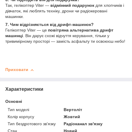
Так, гелікоптер Viter —
відмінний подарунок
для хлопчиків і
дівчаток, які люблять техніку, дрони чи радіокеровані
машинки.
7. Чим відрізняється від дрифт-машинок?
Гелікоптер Viter — це
повітряна альтернатива дрифт
машинці
. Він дарує схожі відчуття керування, тільки у
тривимірному просторі — замість асфальту ти освоюєш небо!
Приховати
Характеристики
Основні
Тип моделі
Вертоліт
Колір корпусу
Жовтий
Тип бездротового зв'язку
Радіоканал зв'язку
Стан
Новий