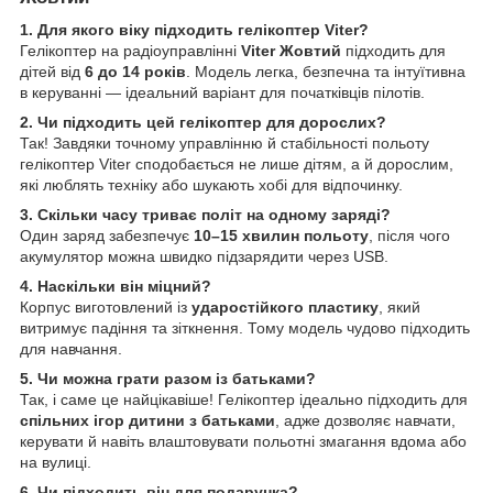
1. Для якого віку підходить гелікоптер Viter?
Гелікоптер на радіоуправлінні
Viter Жовтий
підходить для
дітей від
6 до 14 років
. Модель легка, безпечна та інтуїтивна
в керуванні — ідеальний варіант для початківців пілотів.
2. Чи підходить цей гелікоптер для дорослих?
Так! Завдяки точному управлінню й стабільності польоту
гелікоптер Viter сподобається не лише дітям, а й дорослим,
які люблять техніку або шукають хобі для відпочинку.
3. Скільки часу триває політ на одному заряді?
Один заряд забезпечує
10–15 хвилин польоту
, після чого
акумулятор можна швидко підзарядити через USB.
4. Наскільки він міцний?
Корпус виготовлений із
ударостійкого пластику
, який
витримує падіння та зіткнення. Тому модель чудово підходить
для навчання.
5. Чи можна грати разом із батьками?
Так, і саме це найцікавіше! Гелікоптер ідеально підходить для
спільних ігор дитини з батьками
, адже дозволяє навчати,
керувати й навіть влаштовувати польотні змагання вдома або
на вулиці.
6. Чи підходить він для подарунка?