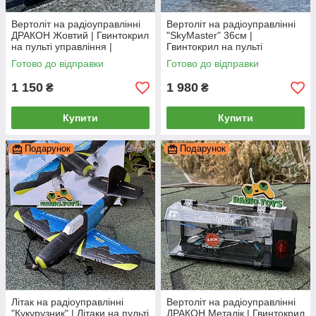
Вертоліт на радіоуправлінні
Вертоліт на радіоуправлінні
ДРАКОН Жовтий | Гвинтокрил
"SkyMaster" 36см |
на пульті управління |
Гвинтокрил на пульті
Гелікоптер на радіокеруванні
управління | Гелікоптер на
Готово до відправки
Готово до відправки
радіокеруванні
1 150
1 980
₴
₴
Купити
Купити
Подарунок
Подарунок
Літак на радіоуправлінні
Вертоліт на радіоуправлінні
"Кукурузник" | Літаки на пульті
ДРАКОН Металік | Гвинтокрил