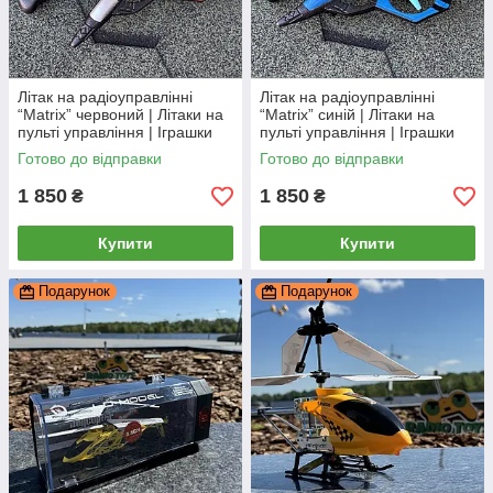
Літак на радіоуправлінні
Літак на радіоуправлінні
“Matrix” червоний | Літаки на
“Matrix” синій | Літаки на
пульті управління | Іграшки
пульті управління | Іграшки
на радіокеруванні
на радіокеруванні
Готово до відправки
Готово до відправки
1 850
1 850
₴
₴
Купити
Купити
Подарунок
Подарунок