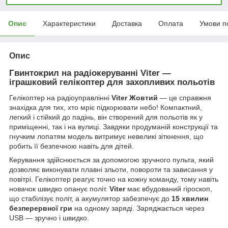
Опис
Характеристики
Доставка
Оплата
Умови п
Опис
Гвинтокрил на радіокеруванні Viter —
іграшковий гелікоптер для захопливих польотів
Гелікоптер на радіоуправлінні
Viter Жовтий
— це справжня
знахідка для тих, хто мріє підкорювати небо! Компактний,
легкий і стійкий до падінь, він створений для польотів як у
приміщенні, так і на вулиці. Завдяки продуманій конструкції та
гнучким лопатям модель витримує невеликі зіткнення, що
робить її безпечною навіть для дітей.
Керування здійснюється за допомогою зручного пульта, який
дозволяє виконувати плавні зльоти, повороти та зависання у
повітрі. Гелікоптер реагує точно на кожну команду, тому навіть
новачок швидко опанує політ.
Viter
має вбудований гіроскоп,
що стабілізує політ, а акумулятор забезпечує до
15 хвилин
безперервної гри
на одному заряді. Заряджається через
USB — зручно і швидко.