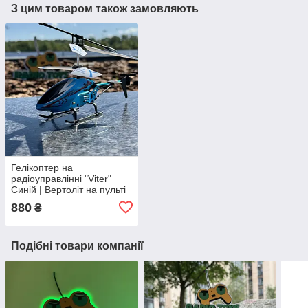
З цим товаром також замовляють
Гелікоптер на
радіоуправлінні "Viter"
Синій | Вертоліт на пульті
управління | Гвинтокрил
880
₴
на радіокеруванні
Подібні товари компанії