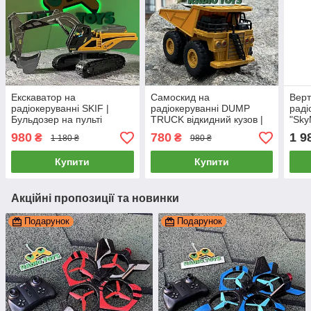
Екскаватор на
Самоскид на
Верт
радіокеруванні SKIF |
радіокеруванні DUMP
раді
Бульдозер на пульті
TRUCK відкидний кузов |
"Sky
управління | Екскаватор
Грузовик на
Гвин
980
780
1 9
₴
₴
1 180 ₴
980 ₴
на радіоуправлінні
радіоуправлінні |
упра
Вантажівка на пульту
раді
Купити
Купити
Акційні пропозиції та новинки
Подарунок
Подарунок