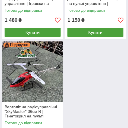
управління | Іграшки на
на пульті управління |
радіокеруванні
Гелікоптер на радіокеруванні
Готово до відправки
Готово до відправки
1 480
1 150
₴
₴
Купити
Купити
Подарунок
Вертоліт на радіоуправлінні
"SkyMaster" 36см R |
Гвинтокрил на пульті
управління | Гелікоптер на
Готово до відправки
радіокеруванні