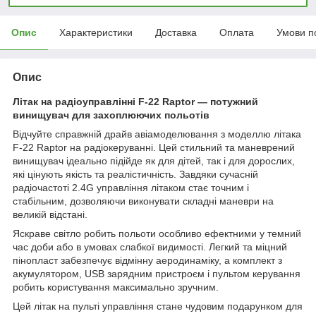
Опис
Характеристики
Доставка
Оплата
Умови п
Опис
Літак на радіоуправлінні F-22 Raptor — потужний
винищувач для захоплюючих польотів
Відчуйте справжній драйв авіамоделювання з моделлю літака
F-22 Raptor на радіокеруванні. Цей стильний та маневрений
винищувач ідеально підійде як для дітей, так і для дорослих,
які цінують якість та реалістичність. Завдяки сучасній
радіочастоті 2.4G управління літаком стає точним і
стабільним, дозволяючи виконувати складні маневри на
великій відстані.
Яскраве світло робить польоти особливо ефектними у темний
час доби або в умовах слабкої видимості. Легкий та міцний
пінопласт забезпечує відмінну аеродинаміку, а комплект з
акумулятором, USB зарядним пристроєм і пультом керування
робить користування максимально зручним.
Цей літак на пульті управління стане чудовим подарунком для