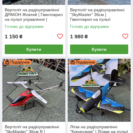
Вертоліт на радіоуправлінні
Вертоліт на радіоуправлінні
ДРАКОН Жовтий | Гвинтокрил
"SkyMaster" 36см |
на пульті управління |
Гвинтокрил на пульті
Гелікоптер на радіокеруванні
управління | Гелікоптер на
Готово до відправки
Готово до відправки
радіокеруванні
1 150
1 980
₴
₴
Купити
Купити
Подарунок
Подарунок
Вертоліт на радіоуправлінні
Літак на радіоуправлінні
"SkyMaster" 36см R |
"Кукурузник" | Літаки на пульті