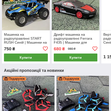
Машинка на
Дрифт машинка на
Верт
радіоуправлінні START
радіоуправлінні Ferrara
раді
RUSH Синій | Машинки на
F435 | Машинки для
Сині
пульті управління |
дрифту на пульті
пуль
750
680
₴
₴
980 ₴
Машина на
управління | Дрифт
Гелі
радіокеруванні
машина на радіокеруванні
раді
1 1
Купити
Купити
Акційні пропозиції та новинки
Подарунок
Подарунок