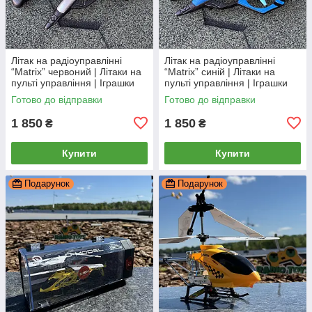
Літак на радіоуправлінні
Літак на радіоуправлінні
“Matrix” червоний | Літаки на
“Matrix” синій | Літаки на
пульті управління | Іграшки
пульті управління | Іграшки
на радіокеруванні
на радіокеруванні
Готово до відправки
Готово до відправки
1 850
1 850
₴
₴
Купити
Купити
Подарунок
Подарунок