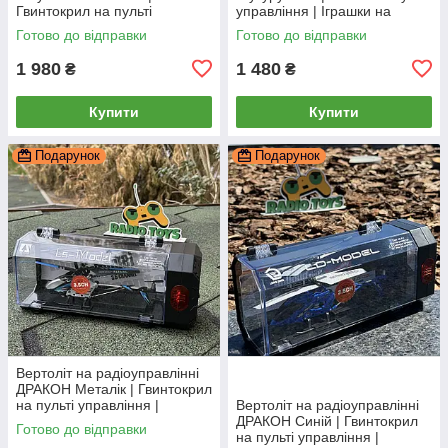
Гвинтокрил на пульті
управління | Іграшки на
управління | Гелікоптер на
радіокеруванні
Готово до відправки
Готово до відправки
радіокеруванні
1 980
1 480
₴
₴
Купити
Купити
Подарунок
Подарунок
Вертоліт на радіоуправлінні
ДРАКОН Металік | Гвинтокрил
на пульті управління |
Вертоліт на радіоуправлінні
Гелікоптер на радіокеруванні
ДРАКОН Синій | Гвинтокрил
Готово до відправки
на пульті управління |