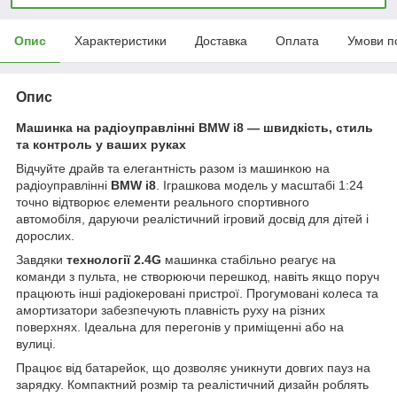
Опис
Характеристики
Доставка
Оплата
Умови п
Опис
Машинка на радіоуправлінні BMW i8 — швидкість, стиль
та контроль у ваших руках
Відчуйте драйв та елегантність разом із машинкою на
радіоуправлінні
BMW i8
. Іграшкова модель у масштабі 1:24
точно відтворює елементи реального спортивного
автомобіля, даруючи реалістичний ігровий досвід для дітей і
дорослих.
Завдяки
технології 2.4G
машинка стабільно реагує на
команди з пульта, не створюючи перешкод, навіть якщо поруч
працюють інші радіокеровані пристрої. Прогумовані колеса та
амортизатори забезпечують плавність руху на різних
поверхнях. Ідеальна для перегонів у приміщенні або на
вулиці.
Працює від батарейок, що дозволяє уникнути довгих пауз на
зарядку. Компактний розмір та реалістичний дизайн роблять