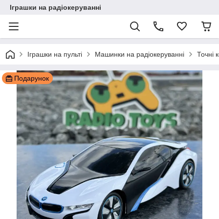
Іграшки на радіокеруванні
Іграшки на пульті
Машинки на радіокеруванні
Точні к
Подарунок