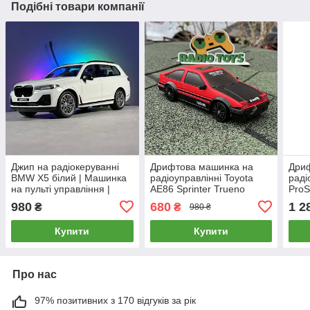
Подібні товари компанії
Джип на радіокеруванні
Дрифтова машинка на
Дри
BMW X5 білий | Машинка
радіоуправлінні Toyota
раді
на пульті управління |
AE86 Sprinter Trueno
ProS
БМВ на радіоуправлінні
Червона | Машинка для
БМВ 
980
680
1 2
₴
₴
980 ₴
дрифту на пульті
упра
управління | Дрифт
маш
Купити
Купити
машина
Про нас
97% позитивних з 170 відгуків за рік