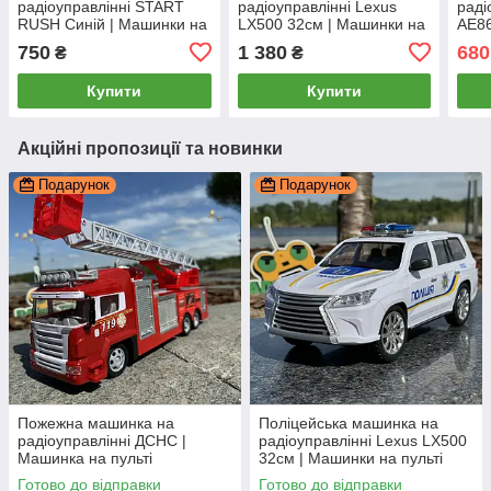
радіоуправлінні START
радіоуправлінні Lexus
раді
RUSH Синій | Машинки на
LX500 32см | Машинки на
AE86
пульті управління |
пульті управління | Джип
Черв
750
1 380
680
₴
₴
Машина на
поліція на радіокеруванні
дриф
радіокеруванні
упра
Купити
Купити
маш
Акційні пропозиції та новинки
Подарунок
Подарунок
Пожежна машинка на
Поліцейська машинка на
радіоуправлінні ДСНС |
радіоуправлінні Lexus LX500
Машинка на пульті
32см | Машинки на пульті
управління | Пожежна
управління | Джип поліція на
Готово до відправки
Готово до відправки