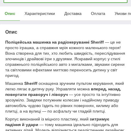
Опис
Характеристики
Доставка
Оплата
Умови п
Опис
Поліцейська машинка на радіокеруванні
Sheriff
— це не
просто іграшка, а справжня мрія кожного маленького героя!
Вона створена для тих, хто любить швидкість, переслідування
злочинців і драйвові ігри з друзями. Яскравий корпус у стилі
справжнього поліцейського авто з мигалками, звуками сирени
та світловими ефектами миттєво переносить дитину у світ
пригод.
Машинка
Sheriff
оснащена зручним пультом керування, який
легко лягає в дитячу руку. Управляти можна
вперед, назад,
повертати праворуч і ліворуч
— усе просто та інтуїтивно
зрозуміло. Завдяки потужним колесам і надійному приводу
автомобіль чудово їздить по рівних поверхнях, килиму або
плитці, а на вулиці — по асфальту чи гладкій плитці.
Корпус виконаний із міцного пластику, який в
итримує
падіння й удари
— тому машинка ідеально підходить для
активних дітей. Модель відрізняється реалістичним дизайном: