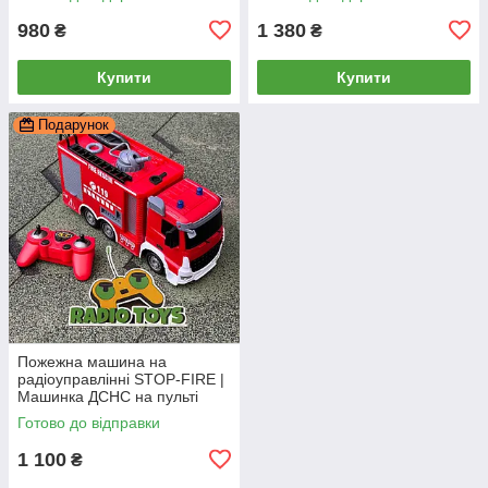
машина на радіокеруванні
радіокеруванні
980
1 380
₴
₴
Купити
Купити
Подарунок
Пожежна машина на
радіоуправлінні STOP-FIRE |
Машинка ДСНС на пульті
радіокерування | на
Готово до відправки
акумуляторі
1 100
₴