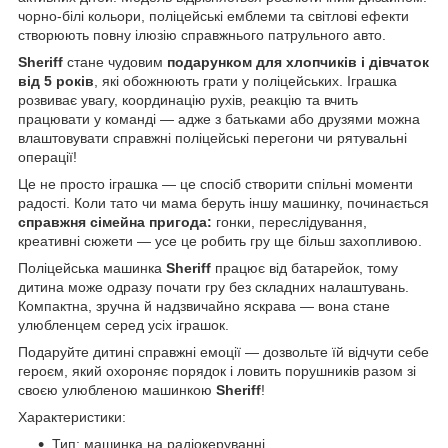
чорно-білі кольори, поліцейські емблеми та світлові ефекти
створюють повну ілюзію справжнього патрульного авто.
Sheriff
стане чудовим
подарунком для хлопчиків і дівчаток
від
5 років
, які обожнюють грати у поліцейських. Іграшка
розвиває увагу, координацію рухів, реакцію та вчить
працювати у команді — адже з батьками або друзями можна
влаштовувати справжні поліцейські перегони чи рятувальні
операції!
Це не просто іграшка — це спосіб створити спільні моменти
радості. Коли тато чи мама беруть іншу машинку, починається
справжня сімейна пригода:
гонки, переслідування,
креативні сюжети — усе це робить гру ще більш захопливою.
Поліцейська машинка
Sheriff
працює від батарейок, тому
дитина може одразу почати гру без складних налаштувань.
Компактна, зручна й надзвичайно яскрава — вона стане
улюбленцем серед усіх іграшок.
Подаруйте дитині справжні емоції — дозвольте їй відчути себе
героєм, який охороняє порядок і ловить порушників разом зі
своєю улюбленою машинкою
Sheriff
!
Характеристики:
Тип: машинка на радіокеруванні