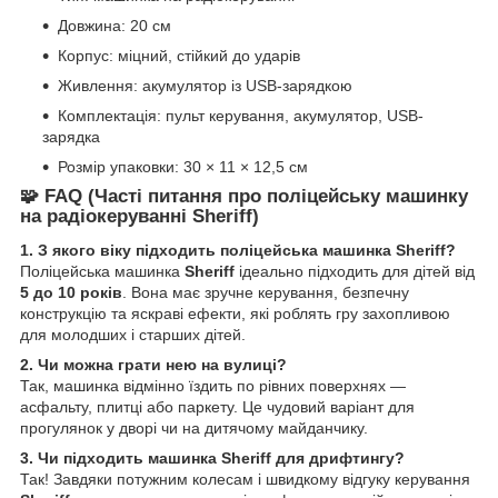
Довжина: 20 см
Корпус: міцний, стійкий до ударів
Живлення: акумулятор із USB-зарядкою
Комплектація: пульт керування, акумулятор, USB-
зарядка
Розмір упаковки: 30 × 11 × 12,5 см
🧩
FAQ (Часті питання про поліцейську машинку
на радіокеруванні Sheriff)
1. З якого віку підходить поліцейська машинка Sheriff?
Поліцейська машинка
Sheriff
ідеально підходить для дітей від
5 до 10 років
. Вона має зручне керування, безпечну
конструкцію та яскраві ефекти, які роблять гру захопливою
для молодших і старших дітей.
2. Чи можна грати нею на вулиці?
Так, машинка відмінно їздить по рівних поверхнях —
асфальту, плитці або паркету. Це чудовий варіант для
прогулянок у дворі чи на дитячому майданчику.
3. Чи підходить машинка Sheriff для дрифтингу?
Так! Завдяки потужним колесам і швидкому відгуку керування