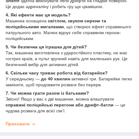
Sheriff
здатна виконувати легкі дрифти на гладкій поверхні.
Це додає адреналіну і робить гру ще цікавішою.
4. Які ефекти має ця модель?
Машинка оснащена
світлом, звуком сирени та
поліцейськими мигалками
, що створює ефект справжнього
патрульного авто. Малюк відчує себе справжнім героєм-
поліцейським.
5. Чи безпечна ця іграшка для дітей?
Так, машинка виготовлена з ударостійкого пластику, не має
гострих країв, а пульт зручний навіть для маленьких рук. Це
безпечний вибір для активних дітей.
6. Скільки часу триває робота від батарейок?
У середньому —
до 40 хвилин
активної гри. Батарейки легко
замінити, щоб продовжити розваги без перерв.
7. Чи можна грати разом із батьками?
Звісно! Якщо у вас є дві машинки, можна влаштувати
справжні поліцейські перегони або дрифт-батли
— це
чудова розвага для всієї сім’ї.
Приховати