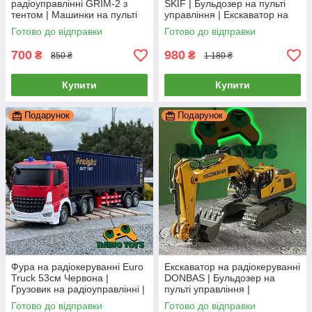
радіоуправлінні GRIM-2 з
SKIF | Бульдозер на пульті
тентом | Машинки на пульті
управління | Екскаватор на
управління вантажівки |
радіоуправлінні
Готово до відправки
Готово до відправки
Вантажна машина на
радіокеруванні
700
980
₴
₴
850 ₴
1 180 ₴
Купити
Купити
Подарунок
Подарунок
Фура на радіокеруванні Euro
Екскаватор на радіокеруванні
Truck 53см Червона |
DONBAS | Бульдозер на
Грузовик на радіоуправлінні |
пульті управління |
Трейлер на пульту
Екскаватор на
Готово до відправки
Готово до відправки
радіоуправлінні