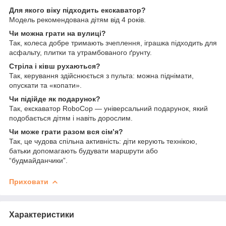
Для якого віку підходить екскаватор?
Модель рекомендована дітям від 4 років.
Чи можна грати на вулиці?
Так, колеса добре тримають зчеплення, іграшка підходить для
асфальту, плитки та утрамбованого ґрунту.
Стріла і ківш рухаються?
Так, керування здійснюється з пульта: можна піднімати,
опускати та «копати».
Чи підійде як подарунок?
Так, екскаватор RoboCop — універсальний подарунок, який
подобається дітям і навіть дорослим.
Чи може грати разом вся сім’я?
Так, це чудова спільна активність: діти керують технікою,
батьки допомагають будувати маршрути або
“будмайданчики”.
Приховати
Характеристики