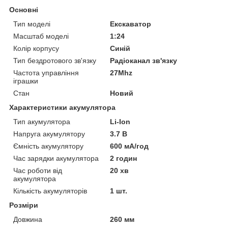
Основні
Тип моделі
Екскаватор
Масштаб моделі
1:24
Колір корпусу
Синій
Тип бездротового зв'язку
Радіоканал зв'язку
Частота управління
27Mhz
іграшки
Стан
Новий
Характеристики акумулятора
Тип акумулятора
Li-Ion
Напруга акумулятору
3.7 В
Ємність акумулятору
600 мА/год
Час зарядки акумулятора
2 годин
Час роботи від
20 хв
акумулятора
Кількість акумуляторів
1 шт.
Розміри
Довжина
260 мм