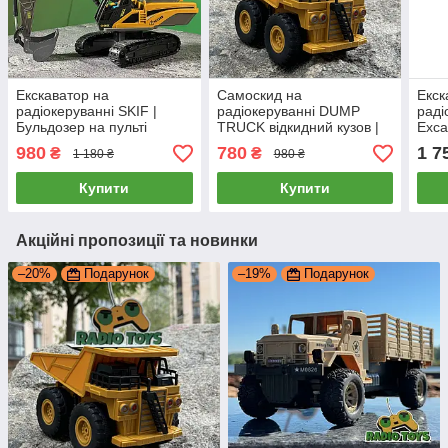
Екскаватор на
Самоскид на
Екск
радіокеруванні SKIF |
радіокеруванні DUMP
раді
Бульдозер на пульті
TRUCK відкидний кузов |
Exca
управління | Екскаватор
Грузовик на
Буль
980
780
1 7
₴
₴
1 180 ₴
980 ₴
на радіоуправлінні
радіоуправлінні |
упра
Вантажівка на пульту
на р
Купити
Купити
Акційні пропозиції та новинки
–20%
Подарунок
–19%
Подарунок