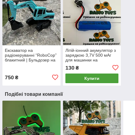
Екскаватор на
Літій-іонний акумулятор з
радіокеруванні “RoboCop”
зарядкою 3,7V 500 мАг
блакитний | Бульдозер на
для машинки на
пульті управління |
радіокеруванні та дитячих
130
₴
Екскаватор на
іграшок Li-Ion 14500
радіоуправлінні
750
₴
Купити
Подібні товари компанії