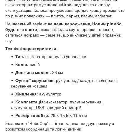
екскаватор витримує щоденні ігри, падіння та активну
експлуатацію. Колеса прогумовані, що дає кращу прохідність
по різних поверхнях — плитка, паркет, килим, асфальт.
Це ідеальний варіант
на день народження, Новий рік або
будь-яке свято
, адже виглядає круто, працює голосно,
світиться яскраво — саме те, що викликає у дітей справжнє
вау.
Технічні характеристики:
Тип:
екскаватор на пульті управління
Колір:
синій
Довжина моделі:
26 см
Функції керування:
рух уперед/назад, вліво/вправо,
керування ковшем
Живлення:
акумулятор
Комплектація:
екскаватор, пульт керування,
акумулятор, USB-зарядний пристрій
Розмір коробки:
29 × 15,5 × 11,5 см
Екскаватор “RoboCop” — іграшка, яка поєднує розвагу з
розвитком координації та логіки дитини.