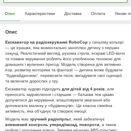
Опис
Характеристики
Доставка
Оплата
Умови п
Опис
Екскаватор на радіокеруванні
RoboCop
у синьому кольорі
— це іграшка, яка моментально захоплює дитину з перших
секунд. Реалістичний вигляд, рухома стріла, яскраві LED-вогні
та плавне керування роблять його улюбленою технікою для
домашніх і вуличних пригод. Модель створена для активних
ігор, розвитку моторики та фантазії — дитина може будувати
“будмайданчики”, перевозити пісок, вигадувати свої сценарії
та включати дорослих у гру.
Екскаватор чудово підходить
для дітей від 4 років
, але
приносить задоволення і старшим — батькам теж цікаво
долучитися до керування, влаштовувати змагання або
допомагати малюку у «будівництві». Це класна сімейна
активність, яка об’єднує та створює емоції.
Модель має
зручний радіопульт
, який забезпечує
впевнений контроль уперед/назад, повороти,
а також
підйом і опускання ковша. Завдяки міцному ABS-пластику