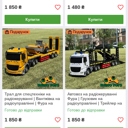
1 850
1 480
₴
₴
Купити
Купити
Подарунок
Подарунок
Трал для спецтехніки на
Автовоз на радіокеруванні
радіокеруванні | Вантжівка на
Фура | Грузовик на
радіоуправлінні | Фура на
радіоуправлінні | Трейлер на
пульту
пульту
Готово до відправки
Готово до відправки
1 850
1 850
₴
₴