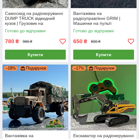
Самоскид на радіокеруванні
Вантажівка на
DUMP TRUCK відкидний
радіоуправлінні GRIM |
кузов | Грузовик на
Машинки на пульті
радіоуправлінні | Вантажівка
управління вантажівки |
Готово до відправки
Готово до відправки
на пульту
Вантажна машина на
радіокеруванні
780
650
₴
₴
980 ₴
800 ₴
Купити
Купити
–18%
Подарунок
–17%
Подарунок
Вантажівка на
Екскаватор на радіокеруванні