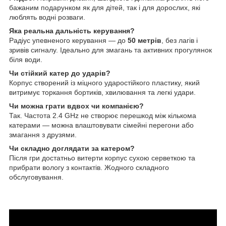
бажаним подарунком як для дітей, так і для дорослих, які
люблять водні розваги.
Яка реальна дальність керування?
Радіус упевненого керування — до
50 метрів
, без лагів і
зривів сигналу. Ідеально для змагань та активних прогулянок
біля води.
Чи стійкий катер до ударів?
Корпус створений із міцного ударостійкого пластику, який
витримує торкання бортиків, хвилювання та легкі удари.
Чи можна грати вдвох чи компанією?
Так. Частота 2.4 GHz не створює перешкод між кількома
катерами — можна влаштовувати сімейні перегони або
змагання з друзями.
Чи складно доглядати за катером?
Після гри достатньо витерти корпус сухою серветкою та
прибрати вологу з контактів. Жодного складного
обслуговування.