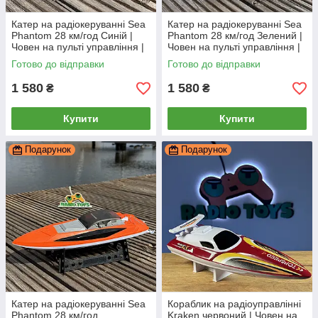
Катер на радіокеруванні Sea
Катер на радіокеруванні Sea
Phantom 28 км/год Синій |
Phantom 28 км/год Зелений |
Човен на пульті управління |
Човен на пульті управління |
Корабель на радіоуправлінні
Корабель на радіоуправлінні
Готово до відправки
Готово до відправки
1 580
1 580
₴
₴
Купити
Купити
Подарунок
Подарунок
Катер на радіокеруванні Sea
Кораблик на радіоуправлінні
Phantom 28 км/год
Kraken червоний | Човен на