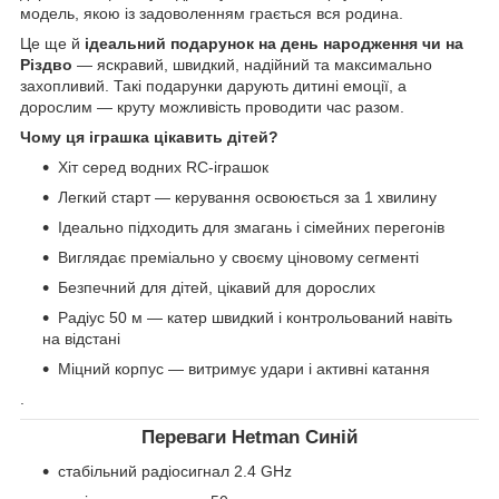
модель, якою із задоволенням грається вся родина.
Це ще й
ідеальний подарунок на день народження чи на
Різдво
— яскравий, швидкий, надійний та максимально
захопливий. Такі подарунки дарують дитині емоції, а
дорослим — круту можливість проводити час разом.
Чому ця іграшка цікавить дітей?
Хіт серед водних RC-іграшок
Легкий старт — керування освоюється за 1 хвилину
Ідеально підходить для змагань і сімейних перегонів
Виглядає преміально у своєму ціновому сегменті
Безпечний для дітей, цікавий для дорослих
Радіус 50 м — катер швидкий і контрольований навіть
на відстані
Міцний корпус — витримує удари і активні катання
.
Переваги Hetman Синій
стабільний радіосигнал 2.4 GHz