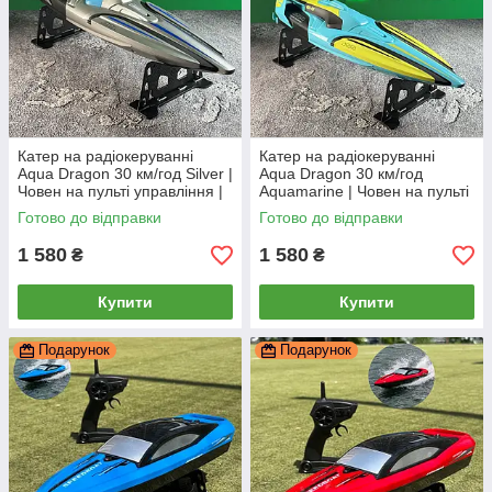
Катер на радіокеруванні
Катер на радіокеруванні
Aqua Dragon 30 км/год Silver |
Aqua Dragon 30 км/год
Човен на пульті управління |
Aquamarine | Човен на пульті
Корабель на радіоуправлінні
управління | Корабель на
Готово до відправки
Готово до відправки
радіоуправлінні
1 580
1 580
₴
₴
Купити
Купити
Подарунок
Подарунок