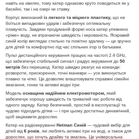
навіть на хвилях, тому катер однаково круто поводиться як у
басейні, так і на озері чи ставку.
Корпус виконаний
із легкого та міцного пластику,
що не
боїться випадкових ударів і забезпечує оптимальну
плавучість. Завдяки продуманій формі носа катер упевнено
«ріже» воду, не втрачаючи швидкість і керованість. Яскравий
синій колір виглядає стильно та помітно здалеку — це зручно
для дітей та комфортно під час спільних ігор із батьками.
Пульт дистанційного керування працює на частоті 2.4 GHz,
що забезпечує стабільний сигнал і радіус керування до
50
метрів
без перешкод. Катер швидко реагує на команди:
розвороти, прискорення, точні маневри — усе виконується
плавно та чітко. Це дозволяє влаштовувати справжні сімейні
змагання, гонки та активні водні ігри.
Модель
оснащена надійним електромотором,
який
забезпечує хорошу швидкість та тривалий час роботи від
одного заряду. Катер безпечний, простий в експлуатації та
чудово підходить дітям — і при цьому достатньо динамічний,
щоб зацікавити дорослих.
Катер на радіокеруванні
Hetman Синій
— чудовий вибір для
дітей від
6 років
, які люблять активні ігри на воді, а також для
дорослих, що хочуть драйву та змагань. Це універсальна