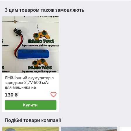
З цим товаром також замовляють
Літій-іонний акумулятор з
зарядкою 3,7V 500 мАг
для машинки на
радіокеруванні та дитячих
130
₴
іграшок Li-Ion 14500
Купити
Подібні товари компанії