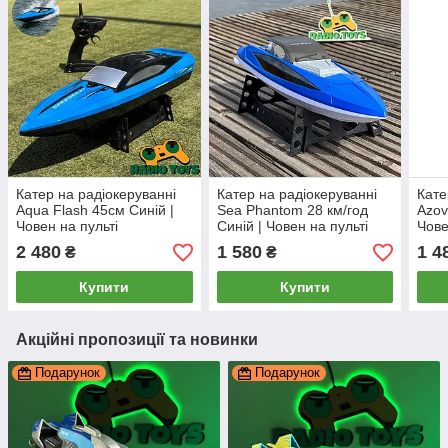
Катер на радіокеруванні
Катер на радіокеруванні
Кате
Aqua Flash 45см Синій |
Sea Phantom 28 км/год
Azov
Човен на пульті
Синій | Човен на пульті
Чове
управління | Корабель на
управління | Корабель на
упра
2 480
1 580
1 4
₴
₴
радіоуправлінні
радіоуправлінні
раді
Купити
Купити
Акційні пропозиції та новинки
Подарунок
Подарунок