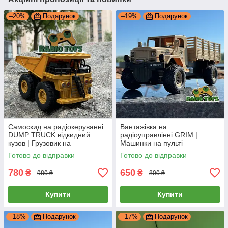
–20%
Подарунок
–19%
Подарунок
Самоскид на радіокеруванні
Вантажівка на
DUMP TRUCK відкидний
радіоуправлінні GRIM |
кузов | Грузовик на
Машинки на пульті
радіоуправлінні | Вантажівка
управління вантажівки |
Готово до відправки
Готово до відправки
на пульту
Вантажна машина на
радіокеруванні
780
650
₴
₴
980 ₴
800 ₴
Купити
Купити
–18%
Подарунок
–17%
Подарунок