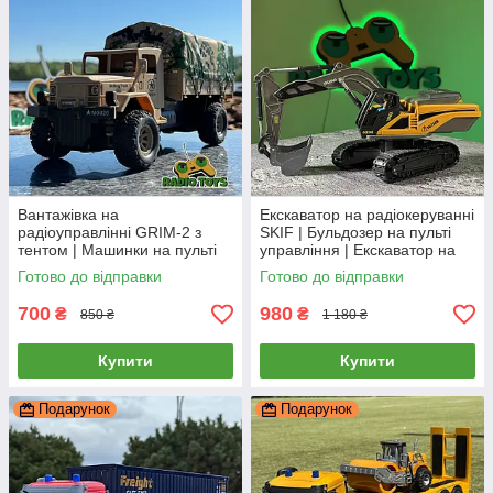
Вантажівка на
Екскаватор на радіокеруванні
радіоуправлінні GRIM-2 з
SKIF | Бульдозер на пульті
тентом | Машинки на пульті
управління | Екскаватор на
управління вантажівки |
радіоуправлінні
Готово до відправки
Готово до відправки
Вантажна машина на
радіокеруванні
700
980
₴
₴
850 ₴
1 180 ₴
Купити
Купити
Подарунок
Подарунок