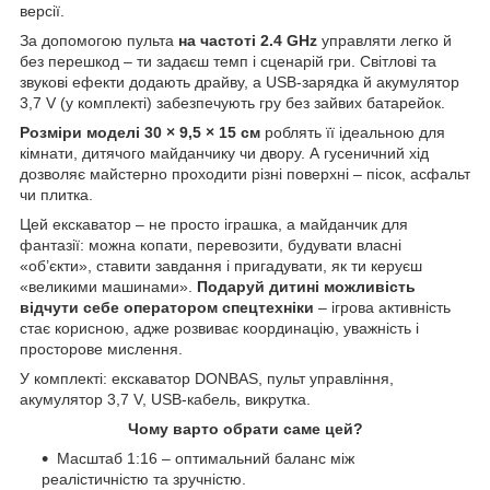
версії.
За допомогою пульта
на частоті 2.4 GHz
управляти легко й
без перешкод – ти задаєш темп і сценарій гри. Світлові та
звукові ефекти додають драйву, а USB-зарядка й акумулятор
3,7 V (у комплекті) забезпечують гру без зайвих батарейок.
Розміри моделі 30 × 9,5 × 15 см
роблять її ідеальною для
кімнати, дитячого майданчику чи двору. А гусеничний хід
дозволяє майстерно проходити різні поверхні – пісок, асфальт
чи плитка.
Цей екскаватор – не просто іграшка, а майданчик для
фантазії: можна копати, перевозити, будувати власні
«об’єкти», ставити завдання і пригадувати, як ти керуєш
«великими машинами».
Подаруй дитині можливість
відчути себе оператором спецтехніки
– ігрова активність
стає корисною, адже розвиває координацію, уважність і
просторове мислення.
У комплекті: екскаватор DONBAS, пульт управління,
акумулятор 3,7 V, USB-кабель, викрутка.
Чому варто обрати саме цей?
Масштаб 1:16 – оптимальний баланс між
реалістичністю та зручністю.