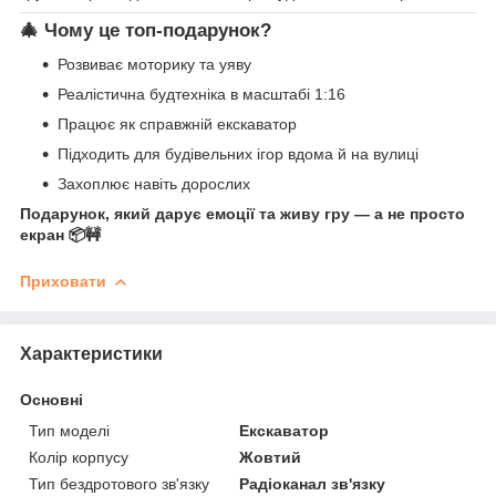
🎄 Чому це топ-подарунок?
Розвиває моторику та уяву
Реалістична будтехніка в масштабі 1:16
Працює як справжній екскаватор
Підходить для будівельних ігор вдома й на вулиці
Захоплює навіть дорослих
Подарунок, який дарує емоції та живу гру — а не просто
екран 📦🚧
Приховати
Характеристики
Основні
Тип моделі
Екскаватор
Колір корпусу
Жовтий
Тип бездротового зв'язку
Радіоканал зв'язку