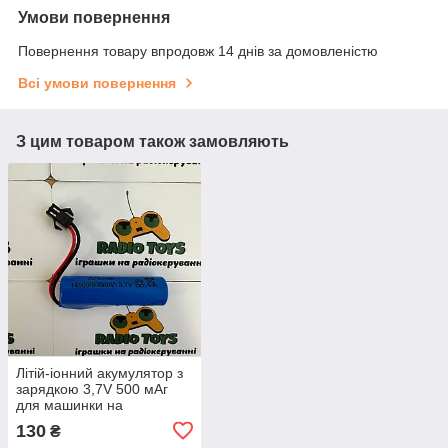
Умови повернення
Повернення товару впродовж 14 днів за домовленістю
Всі умови повернення
З цим товаром також замовляють
Літій-іонний акумулятор з
зарядкою 3,7V 500 мАг
для машинки на
радіокеруванні та дитячих
130
₴
іграшок Li-Ion 14500