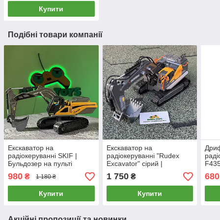
Купити
Подібні товари компанії
Екскаватор на
Екскаватор на
Дри
радіокеруванні SKIF |
радіокеруванні "Rudex
раді
Бульдозер на пульті
Excavator" сірий |
F435
управління | Екскаватор
Бульдозер на пульті
дриф
980
1 750
680
₴
₴
1 180 ₴
на радіоуправлінні
управління | Екскаватор
упра
на радіоуправлінні
маши
Купити
Купити
Акційні пропозиції та новинки