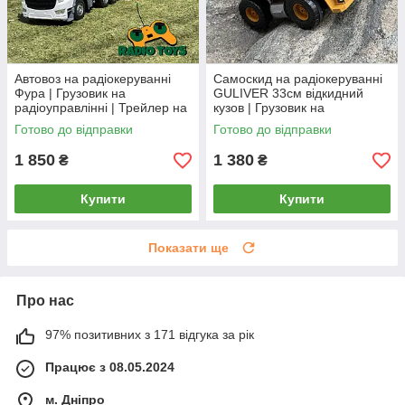
Автовоз на радіокеруванні
Самоскид на радіокеруванні
Фура | Грузовик на
GULIVER 33см відкидний
радіоуправлінні | Трейлер на
кузов | Грузовик на
пульту
радіоуправлінні | Вантажівка
Готово до відправки
Готово до відправки
на пульту
1 850
1 380
₴
₴
Купити
Купити
Показати ще
Про нас
97% позитивних з 171 відгука за рік
Працює з 08.05.2024
м. Дніпро