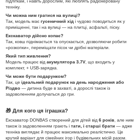
підліткам, і навіть дорослим, які люблять радіокеровану
техніку.
Чи можна ним гратися на вулиці?
Так, модель має
гусеничний хід
і чудово поводиться як у
приміщенні, так і на вулиці — на плитці, асфальті, піску.
Екскаватор дійсно копає?
Так, ковш піднімається та опускається, дозволяючи робити
«розкопки», переміщати пісок чи дрібні матеріали.
Який тип живлення?
Модель працює від
акумулятора 3.7V
, що входить у
комплект, + USB-зарядка.
Чи може бути подарунком?
Так, це
ідеальний подарунок на день народження або
Різдво
— дитина буде в захваті, а дорослі також із
задоволенням долучаться до гри.
🎁 Для кого ця іграшка?
Екскаватор DONBAS створений для дітей від
6 років
, але ним
також із задоволенням грають і
тати, і старші брати
— адже
техніка виглядає й працює максимально реалістично. Це
крутий варіант для сімейних ігор і будівельних місій разом.