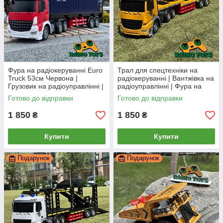
Фура на радіокеруванні Euro
Трал для спецтехніки на
Truck 53см Червона |
радіокеруванні | Вантжівка на
Грузовик на радіоуправлінні |
радіоуправлінні | Фура на
Трейлер на пульту
пульту
Готово до відправки
Готово до відправки
1 850
1 850
₴
₴
Купити
Купити
Подарунок
Подарунок