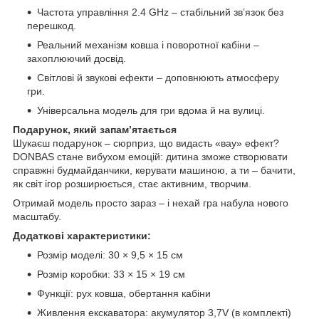
Частота управління 2.4 GHz – стабільний зв’язок без
перешкод.
Реальний механізм ковша і поворотної кабіни –
захоплюючий досвід.
Світлові й звукові ефекти – доповнюють атмосферу
гри.
Універсальна модель для гри вдома й на вулиці.
Подарунок, який запам’ятається
Шукаєш подарунок – сюрприз, що видасть «вау» ефект?
DONBAS стане вибухом емоцій: дитина зможе створювати
справжні будмайданчики, керувати машиною, а ти – бачити,
як світ ігор розширюється, стає активним, творчим.
Отримай модель просто зараз – і нехай гра набула нового
масштабу.
Додаткові характеристики:
Розмір моделі: 30 × 9,5 × 15 см
Розмір коробки: 33 × 15 × 19 см
Функції: рух ковша, обертання кабіни
Живлення екскаватора: акумулятор 3,7V (в комплекті)