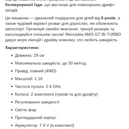
безперервної їзди
, що вистачає для повноцінних дрифт-
заїздів.
Ця машинка — ідеальний подарунок для дітей від
6 років
, а
також чудовий варіант розваг для дорослих, які обожнюють
автоспорт. Організуй сімейні змагання, тренуй реакцію та
насолоджуйся спільним часом! Mercedes AMG GT BI-TURBO
дарує море емоцій і драйву кожному, хто любить швидкість.
Характеристики:
Довжина: 29 см
Максимальна швидкість: до 30 км/год
Привід: повний (4WD)
Масштаб: 1:16
Частота пульта: 2.4 GHz
Колеса: 2 комплекти (гумові та для дрифту)
Регулювання швидкості
Світло фар
Протиударний корпус
Акумулятор: 7.4 V (в комплекті)