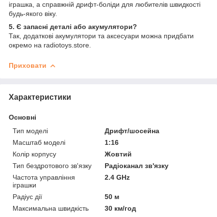
іграшка, а справжній дрифт-боліди для любителів швидкості
будь-якого віку.
5. Є запасні деталі або акумулятори?
Так, додаткові акумулятори та аксесуари можна придбати
окремо на radiotoys.store.
Приховати
Характеристики
Основні
Тип моделі
Дрифт/шосейна
Масштаб моделі
1:16
Колір корпусу
Жовтий
Тип бездротового зв'язку
Радіоканал зв'язку
Частота управління
2.4 GHz
іграшки
Радіус дії
50 м
Максимальна швидкість
30 км/год