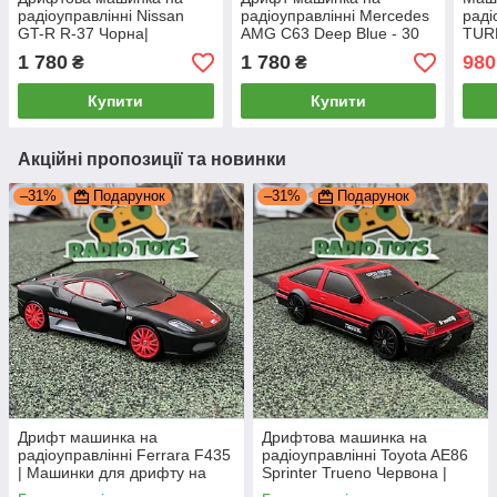
радіоуправлінні Nissan
радіоуправлінні Mercedes
раді
GT-R R-37 Чорна|
AMG C63 Deep Blue - 30
TUR
Машинка для дрифту на
км/год | Машинки для
Дриф
1 780
1 780
980
₴
₴
пульті управління Дрифт
дрифту на пульті
упра
машина на радіокеруванні
управління Дрифт
маши
Купити
Купити
машина
Акційні пропозиції та новинки
–31%
Подарунок
–31%
Подарунок
Дрифт машинка на
Дрифтова машинка на
радіоуправлінні Ferrara F435
радіоуправлінні Toyota AE86
| Машинки для дрифту на
Sprinter Trueno Червона |
пульті управління | Дрифт
Машинка для дрифту на