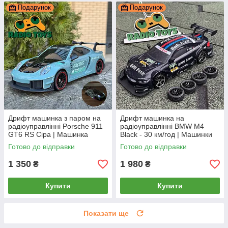
Подарунок
Подарунок
Дрифт машинка з паром на
Дрифт машинка на
радіоуправлінні Porsche 911
радіоуправлінні BMW M4
GT6 RS Сіра | Машинка
Black - 30 км/год | Машинки
Порш для дрифту на пульті з
для дрифту на пульті
Готово до відправки
Готово до відправки
димом
управління Дрифт машина
1 350
1 980
₴
₴
Купити
Купити
Показати ще