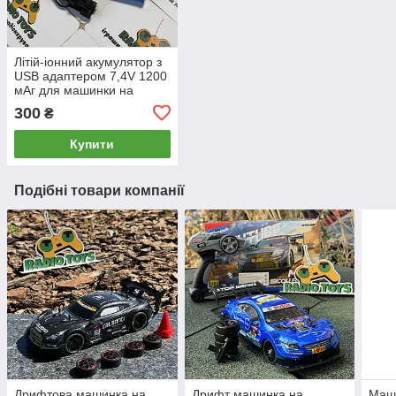
Літій-іонний акумулятор з
USB адаптером 7,4V 1200
мАг для машинки на
пульті та іграшок | Li-ion
300
₴
14500 1200 mAh SM-4P
Купити
Подібні товари компанії
Дрифтова машинка на
Дрифт машинка на
Маш