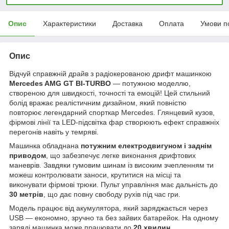
Опис
Характеристики
Доставка
Оплата
Умови п
Опис
Відчуй справжній драйв з радіокерованою дрифт машинкою
Mercedes AMG GT BI-TURBO
— потужною моделлю,
створеною для швидкості, точності та емоцій! Цей стильний
болід вражає реалістичним дизайном, який повністю
повторює легендарний спорткар Mercedes. Глянцевий кузов,
фірмові лінії та LED-підсвітка фар створюють ефект справжніх
перегонів навіть у темряві.
Машинка обладнана
потужним електродвигуном і заднім
приводом
, що забезпечує легке виконання дрифтових
маневрів. Завдяки гумовим шинам із високим зчепленням ти
можеш контролювати заноси, крутитися на місці та
виконувати фірмові трюки. Пульт управління має дальність до
30 метрів
, що дає повну свободу рухів під час гри.
Модель працює від акумулятора, який заряджається через
USB — економно, зручно та без зайвих батарейок. На одному
заряді машинка може працювати до
20 хвилин