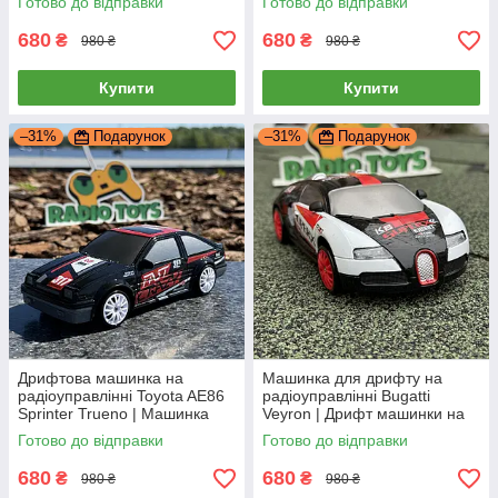
Готово до відправки
Готово до відправки
машина на радіокеруванні
пульті управління | Дрифт
машина
680
680
₴
₴
980 ₴
980 ₴
Купити
Купити
–31%
Подарунок
–31%
Подарунок
Дрифтова машинка на
Машинка для дрифту на
радіоуправлінні Toyota AE86
радіоуправлінні Bugatti
Sprinter Trueno | Машинка
Veyron | Дрифт машинки на
для дрифту на пульті
пульті управління | Дрифтова
Готово до відправки
Готово до відправки
управління | Дрифт машина
машина на радіокеруванні
680
680
₴
₴
980 ₴
980 ₴