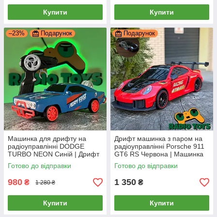
Купити
Купити
–23%
Подарунок
Подарунок
Машинка для дрифту на
Дрифт машинка з паром на
радіоуправлінні DODGE
радіоуправлінні Porsche 911
TURBO NEON Синій | Дрифт
GT6 RS Червона | Машинка
машинки на пульті
Порш для дрифту на пульті з
Готово до відправки
Готово до відправки
управління | Дрифтова
димом
машина на радіокерува
980
1 350
₴
₴
1 280 ₴
Купити
Купити