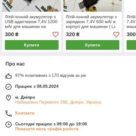
Літій-іонний акумулятор з
Літій-іонний акумулятор з
Літі
USB адаптером 7,4V 1200
зарядкою 7,4V 600 мАг в
7,4V
мАг для машинки на
корпусі для машинки | Li-
маш
пульті та іграшок | Li-ion
ion 600 mAh JST-XH 2-pin
раді
300
320
300
₴
₴
14500 1200 mAh SM-4P
з US
186
Купити
Купити
Про нас
97% позитивних з 170 відгуків за рік
Працює з 08.05.2024
м. Дніпро
Набережна Перемоги 38Б, Дніпро, Україна
Контакти
Сьогодні працює з 09:00 до 19:00
Показати весь графік роботи