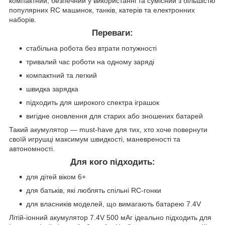
компактний, безпечний у використанні та сумісний з більшістю
популярних RC машинок, танків, катерів та електронних
наборів.
Переваги:
стабільна робота без втрати потужності
тривалий час роботи на одному заряді
компактний та легкий
швидка зарядка
підходить для широкого спектра іграшок
вигідне оновлення для старих або зношених батарей
Такий акумулятор — must-have для тих, хто хоче повернути
своїй игрушці максимум швидкості, маневреності та
автономності.
Для кого підходить:
для дітей віком 6+
для батьків, які люблять спільні RC-гонки
для власників моделей, що вимагають батарею 7.4V
Літій-іонний акумулятор 7.4V 500 мАг ідеально підходить для