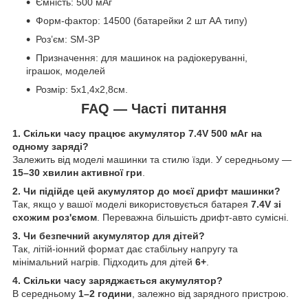
Ємність: 500 мАг
Форм-фактор: 14500 (батарейки 2 шт АА типу)
Роз’єм: SM-3P
Призначення: для машинок на радіокеруванні,
іграшок, моделей
Розмір: 5х1,4х2,8см.
FAQ — Часті питання
1. Скільки часу працює акумулятор 7.4V 500 мАг на
одному заряді?
Залежить від моделі машинки та стилю їзди. У середньому —
15–30 хвилин активної гри
.
2. Чи підійде цей акумулятор до моєї дрифт машинки?
Так, якщо у вашої моделі використовується батарея
7.4V зі
схожим роз'ємом
. Переважна більшість дрифт-авто сумісні.
3. Чи безпечний акумулятор для дітей?
Так, літій-іонний формат дає стабільну напругу та
мінімальний нагрів. Підходить для дітей
6+
.
4. Скільки часу заряджається акумулятор?
В середньому
1–2 години
, залежно від зарядного пристрою.