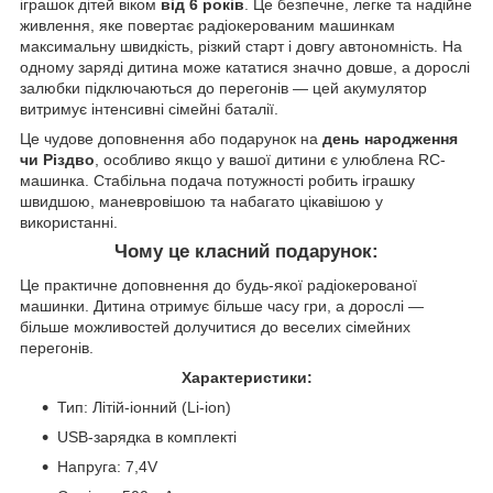
іграшок дітей віком
від 6 років
. Це безпечне, легке та надійне
живлення, яке повертає радіокерованим машинкам
максимальну швидкість, різкий старт і довгу автономність. На
одному заряді дитина може кататися значно довше, а дорослі
залюбки підключаються до перегонів — цей акумулятор
витримує інтенсивні сімейні баталії.
Це чудове доповнення або подарунок на
день народження
чи Різдво
, особливо якщо у вашої дитини є улюблена RC-
машинка. Стабільна подача потужності робить іграшку
швидшою, маневровішою та набагато цікавішою у
використанні.
Чому це класний подарунок:
Це практичне доповнення до будь-якої радіокерованої
машинки. Дитина отримує більше часу гри, а дорослі —
більше можливостей долучитися до веселих сімейних
перегонів.
Характеристики:
Тип: Літій-іонний (Li-ion)
USB-зарядка в комплекті
Напруга: 7,4V