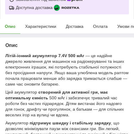
Доступна доставка
Опис
Характеристики
Доставка
Оплата
Умови п
Опис
Літій-іонний акумулятор 7.4V 500 мАг
— це надійне
джерело живлення для машинок на радіокеруванні та інших
електронних іграшок, які потребують стабільної потужності
без просідання напруги. Якщо ваша улюблена модель раптом
почала працювати менше або зарядка тримається слабше —
саме час оновити батарею.
Цей акумулятор
створений для активної гри, має
оптимальну ємність
500 мАг і забезпечує тривалий час
роботи без частих підзарядок. Дітям вистачає його надовго
для гонок, дрифту чи прогулянок, а батькам — для спільних
веселих ігор на вулиці чи вдома.
Акумулятор
підтримує швидку і стабільну зарядку
, що
дозволяє мінімізувати паузи між сеансами гри. Він легкий,