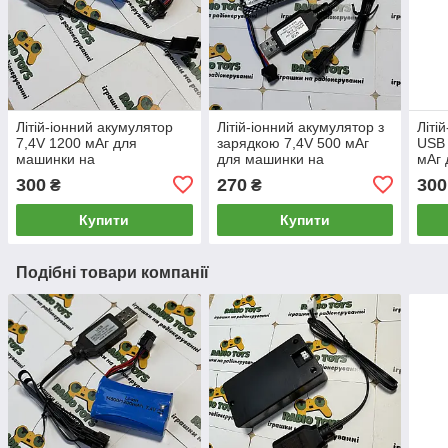
Літій-іонний акумулятор
Літій-іонний акумулятор з
Літі
7,4V 1200 мАг для
зарядкою 7,4V 500 мАг
USB 
машинки на
для машинки на
мАг 
радіокеруванні та іграшок
радіокеруванні та іграшок
пульт
300
270
300
₴
₴
з USB шнуром | Li-ion
| Li-ion 14500 500mAh SM-
145
18650 1200 mAh SM-4P
3P
Купити
Купити
Подібні товари компанії