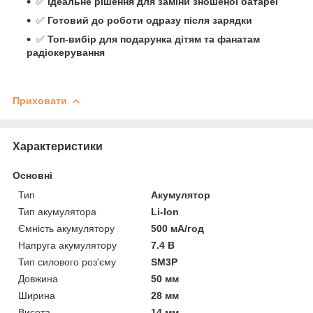
✅
Ідеальне рішення для заміни зношеної батареї
✅
Готовий до роботи одразу після зарядки
✅
Топ-вибір для подарунка дітям та фанатам
радіокерування
Приховати
Характеристики
Основні
Тип
Акумулятор
Тип акумулятора
Li-Ion
Ємність акумулятору
500 мА/год
Напруга акумулятору
7.4 В
Тип силового роз'єму
SM3P
Довжина
50 мм
Ширина
28 мм
Висота
14 мм