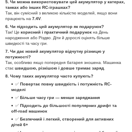
5. Чи можна використовувати цей акумулятор у катерах,
танках або інших RC-іграшках?
Так, він сумісний з великою кількістю моделей, якщо вони
працюють на
7.4V
.
6. Чи підходить цей акумулятор як подарунок?
Так! Це
корисний і практичний подарунок
на День
народження або Різдво. Діти й дорослі оцінять більше
швидкості та часу гри.
7. Чи дає новий акумулятор відчутну різницю у
потужності?
Так, особливо якщо попередня батарея зношена. Машинка
стає
швидшою, різкішою і довше тримає заряд
.
8. Чому таких акумулятор часто купують?
✅
Повертає повну швидкість і потужність RC-
моделі
✅
Більше часу гри — менше заряджання
✅
Підходить до більшості популярних дрифт та
off-road машинок
✅
Безпечний і легкий, створений для активних
дітей 6+