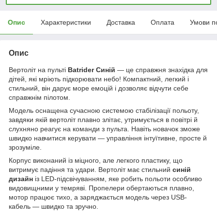
Опис
Характеристики
Доставка
Оплата
Умови п
Опис
Вертоліт на пульті
Batrider Синій
— це справжня знахідка для
дітей, які мріють підкорювати небо! Компактний, легкий і
стильний, він дарує море емоцій і дозволяє відчути себе
справжнім пілотом.
Модель оснащена сучасною системою стабілізації польоту,
завдяки якій вертоліт плавно злітає, утримується в повітрі й
слухняно реагує на команди з пульта. Навіть новачок зможе
швидко навчитися керувати — управління інтуїтивне, просте й
зрозуміле.
Корпус виконаний із міцного, але легкого пластику, що
витримує падіння та удари. Вертоліт має стильний
синій
дизайн
із LED-підсвічуванням, яке робить польоти особливо
видовищними у темряві. Пропелери обертаються плавно,
мотор працює тихо, а заряджається модель через USB-
кабель — швидко та зручно.