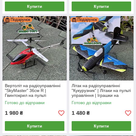
Купити
Купити
Подарунок
Подарунок
Вертоліт на радіоуправлінні
Літак на радіоуправлінні
"SkyMaster" 36см R |
"Кукурузник" | Літаки на пульті
Гвинтокрил на пульті
управління | Іграшки на
управління | Гелікоптер на
радіокеруванні
Готово до відправки
Готово до відправки
радіокеруванні
1 980
1 480
₴
₴
Купити
Купити