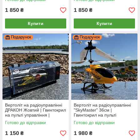
1 850
1 850
₴
₴
Купити
Купити
Подарунок
Подарунок
Вертоліт на радіоуправлінні
Вертоліт на радіоуправлінні
ДРАКОН Жовтий | Гвинтокрил
"SkyMaster" 36см |
на пульті управління |
Гвинтокрил на пульті
Гелікоптер на радіокеруванні
управління | Гелікоптер на
Готово до відправки
Готово до відправки
радіокеруванні
1 150
1 980
₴
₴