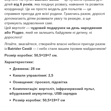
дітей
від 6 років
, яка поєднує розвагу, навчання та розвиток
координації. Це не просто модель для польотів — це
справжня пригода для всієї родини. Граючись разом, дорослі
допомагають дітям розвивати увагу та реакцію, а ще
отримують задоволення самі.
Цей вертоліт —
чудовий подарунок на день народження
або Різдво
, який не залишить байдужим ні дитину, ні
дорослого!
Літайте, змагайтеся, створюйте власні небесні пригоди разом
із
Batrider Синій
— і небо стане вашим ігровим майданчиком!
Розмір коробки: 50,5×19×7 см.
Характеристики:
Довжина: 28 см
Канали управління: 2,5
Оснащення: гіроскоп, підсвітка
Комплектація: вертоліт, інфрачервоний пульт,
вбудований акумулятор, USB-зарядка
Розмір коробки: 50,5×19×7 см