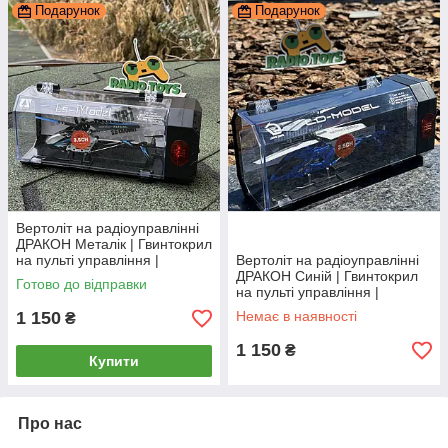
Подарунок
Подарунок
Вертоліт на радіоуправлінні
ДРАКОН Металік | Гвинтокрил
на пульті управління |
Вертоліт на радіоуправлінні
Гелікоптер на радіокеруванні
ДРАКОН Синій | Гвинтокрил
Готово до відправки
на пульті управління |
Гелікоптер на радіокеруванні
1 150
Немає в наявності
₴
1 150
₴
Купити
Про нас