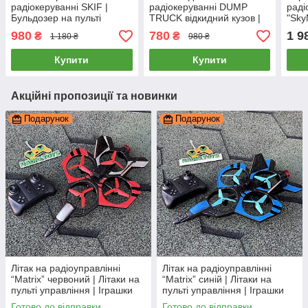
радіокеруванні SKIF |
радіокеруванні DUMP
раді
Бульдозер на пульті
TRUCK відкидний кузов |
"Sky
управління | Екскаватор
Грузовик на
Гвин
980
780
1 9
₴
₴
1 180 ₴
980 ₴
на радіоуправлінні
радіоуправлінні |
упра
Вантажівка на пульту
раді
Купити
Купити
Акційні пропозиції та новинки
Подарунок
Подарунок
Літак на радіоуправлінні
Літак на радіоуправлінні
“Matrix” червоний | Літаки на
“Matrix” синій | Літаки на
пульті управління | Іграшки
пульті управління | Іграшки
на радіокеруванні
на радіокеруванні
Готово до відправки
Готово до відправки