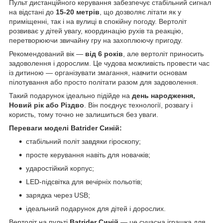
Пульт дистанційного керування забезпечує стабільний сигнал
на відстані до
15-20 метрів
, що дозволяє літати як у
приміщенні, так і на вулиці в спокійну погоду. Вертоліт
розвиває у дітей увагу, координацію рухів та реакцію,
перетворюючи звичайну гру на захоплюючу пригоду.
Рекомендований вік —
від 6 років
, але вертоліт приносить
задоволення і дорослим. Це чудова можливість провести час
із дитиною — організувати змагання, навчити основам
пілотування або просто політати разом для задоволення.
Такий подарунок ідеально підійде на
день народження,
Новий рік або Різдво
. Він поєднує технології, розвагу і
користь, тому точно не залишиться без уваги.
Переваги моделі Batrider Синій:
стабільний політ завдяки гіроскопу;
просте керування навіть для новачків;
ударостійкий корпус;
LED-підсвітка для вечірніх польотів;
зарядка через USB;
ідеальний подарунок для дітей і дорослих.
Вертоліт на пульті
Batrider Синій
— це сучасна іграшка для