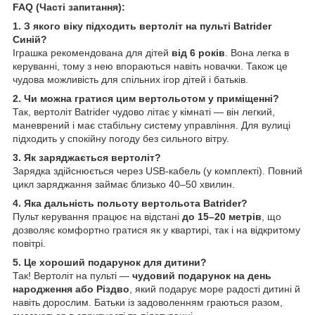
FAQ (Часті запитання):
1. З якого віку підходить вертоліт на пульті Batrider
Синій?
Іграшка рекомендована для дітей
від 6 років
. Вона легка в
керуванні, тому з нею впораються навіть новачки. Також це
чудова можливість для спільних ігор дітей і батьків.
2. Чи можна гратися цим вертольотом у приміщенні?
Так, вертоліт Batrider чудово літає у кімнаті — він легкий,
маневрений і має стабільну систему управління. Для вулиці
підходить у спокійну погоду без сильного вітру.
3. Як заряджається вертоліт?
Зарядка здійснюється через USB-кабель (у комплекті). Повний
цикл заряджання займає близько 40–50 хвилин.
4. Яка дальність польоту вертольота Batrider?
Пульт керування працює на відстані
до 15–20 метрів
, що
дозволяє комфортно гратися як у квартирі, так і на відкритому
повітрі.
5. Це хороший подарунок для дитини?
Так! Вертоліт на пульті —
чудовий подарунок на день
народження або Різдво
, який подарує море радості дитині й
навіть дорослим. Батьки із задоволенням граються разом,