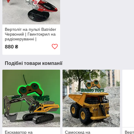
Вертоліт на пульті Batrider
Червоний | Гвинтокрил на
радіокеруванні |
Гелікоптер на
880
₴
радіоуправлінні
Подібні товари компанії
Екскаватор на
Самоскид на
Верт