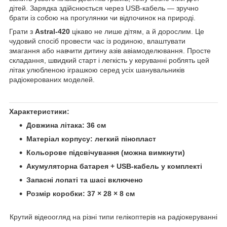
дітей. Зарядка здійснюється через USB-кабель — зручно
брати із собою на прогулянки чи відпочинок на природі.
Грати з
Astral-420
цікаво не лише дітям, а й дорослим. Це
чудовий спосіб провести час із родиною, влаштувати
змагання або навчити дитину азів авіамоделювання. Просте
складання, швидкий старт і легкість у керуванні роблять цей
літак улюбленою іграшкою серед усіх шанувальників
радіокерованих моделей.
Характеристики:
Довжина літака: 36 см
Матеріал корпусу: легкий пінопласт
Кольорове підсвічування (можна вимкнути)
Акумуляторна батарея + USB-кабель у комплекті
Запасні лопаті та шасі включено
Розмір коробки: 37 × 28 × 8 см
Крутий відеоогляд на різні типи гелікоптерів на радіокеруванні