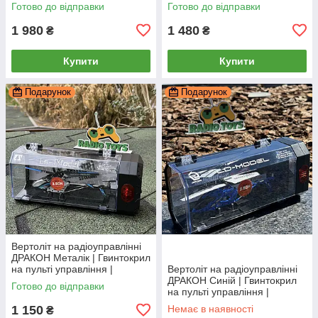
управління | Гелікоптер на
радіокеруванні
Готово до відправки
Готово до відправки
радіокеруванні
1 980
1 480
₴
₴
Купити
Купити
Подарунок
Подарунок
Вертоліт на радіоуправлінні
ДРАКОН Металік | Гвинтокрил
на пульті управління |
Вертоліт на радіоуправлінні
Гелікоптер на радіокеруванні
ДРАКОН Синій | Гвинтокрил
Готово до відправки
на пульті управління |
Гелікоптер на радіокеруванні
1 150
Немає в наявності
₴