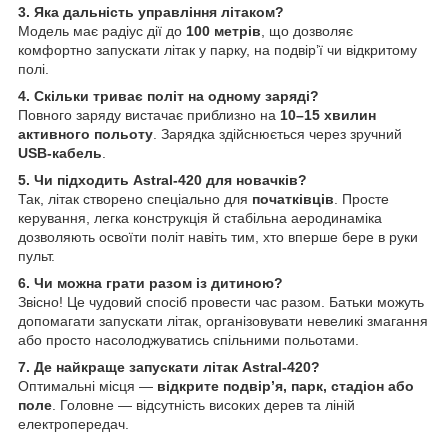
3. Яка дальність управління літаком?
Модель має радіус дії до
100 метрів
, що дозволяє
комфортно запускати літак у парку, на подвір’ї чи відкритому
полі.
4. Скільки триває політ на одному заряді?
Повного заряду вистачає приблизно на
10–15 хвилин
активного польоту
. Зарядка здійснюється через зручний
USB-кабель
.
5. Чи підходить Astral-420 для новачків?
Так, літак створено спеціально для
початківців
. Просте
керування, легка конструкція й стабільна аеродинаміка
дозволяють освоїти політ навіть тим, хто вперше бере в руки
пульт.
6. Чи можна грати разом із дитиною?
Звісно! Це чудовий спосіб провести час разом. Батьки можуть
допомагати запускати літак, організовувати невеликі змагання
або просто насолоджуватись спільними польотами.
7. Де найкраще запускати літак Astral-420?
Оптимальні місця —
відкрите подвір’я, парк, стадіон або
поле
. Головне — відсутність високих дерев та ліній
електропередач.