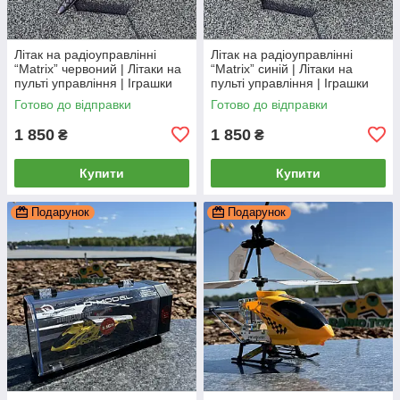
Літак на радіоуправлінні
Літак на радіоуправлінні
“Matrix” червоний | Літаки на
“Matrix” синій | Літаки на
пульті управління | Іграшки
пульті управління | Іграшки
на радіокеруванні
на радіокеруванні
Готово до відправки
Готово до відправки
1 850
1 850
₴
₴
Купити
Купити
Подарунок
Подарунок