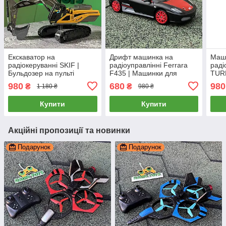
Екскаватор на
Дрифт машинка на
Маш
радіокеруванні SKIF |
радіоуправлінні Ferrara
раді
Бульдозер на пульті
F435 | Машинки для
TUR
управління | Екскаватор
дрифту на пульті
Дриф
980
680
980
₴
₴
1 180 ₴
980 ₴
на радіоуправлінні
управління | Дрифт
упра
машина на радіокеруванні
маши
Купити
Купити
Акційні пропозиції та новинки
Подарунок
Подарунок