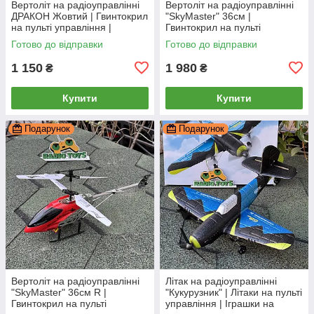
Вертоліт на радіоуправлінні
Вертоліт на радіоуправлінні
ДРАКОН Жовтий | Гвинтокрил
"SkyMaster" 36см |
на пульті управління |
Гвинтокрил на пульті
Гелікоптер на радіокеруванні
управління | Гелікоптер на
Готово до відправки
Готово до відправки
радіокеруванні
1 150
1 980
₴
₴
Купити
Купити
Подарунок
Подарунок
Вертоліт на радіоуправлінні
Літак на радіоуправлінні
"SkyMaster" 36см R |
"Кукурузник" | Літаки на пульті
Гвинтокрил на пульті
управління | Іграшки на