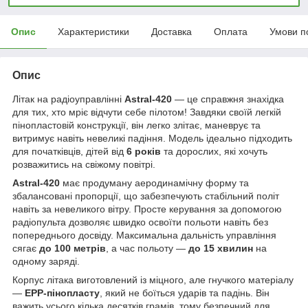
Опис
Характеристики
Доставка
Оплата
Умови п
Опис
Літак на радіоуправлінні
Astral-420
— це справжня знахідка
для тих, хто мріє відчути себе пілотом! Завдяки своїй легкій
пінопластовій конструкції, він легко злітає, маневрує та
витримує навіть невеликі падіння. Модель ідеально підходить
для початківців, дітей від
6 років
та дорослих, які хочуть
розважитись на свіжому повітрі.
Astral-420
має продуману аеродинамічну форму та
збалансовані пропорції, що забезпечують стабільний політ
навіть за невеликого вітру. Просте керування за допомогою
радіопульта дозволяє швидко освоїти польоти навіть без
попереднього досвіду. Максимальна дальність управління
сягає
до 100 метрів
, а час польоту —
до 15 хвилин
на
одному заряді.
Корпус літака виготовлений із міцного, але гнучкого матеріалу
—
EPP-пінопласту
, який не боїться ударів та падінь. Він
важить усього кілька десятків грамів, тому безпечний для