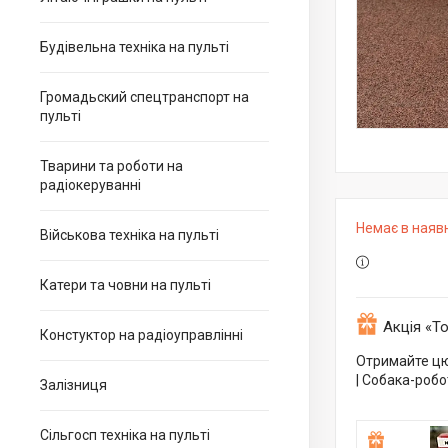
Будівельна техніка на пульті
Громадьский спецтранспорт на
пульті
Тварини та роботи на
радіокеруванні
Немає в наяв
Військова техніка на пульті
Катери та човни на пульті
Акція «Т
Констуктор на радіоуправлінні
Отримайте цю 
| Собака-робо
Залізниця
Сільгосп техніка на пульті