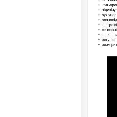
кольоров
підсвічу
рух упер
розповід
географі
сенсорні
гавкання
регулюва
розміри 