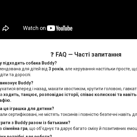
❓
FAQ — Часті запитання
іку підходить собака Buddy?
мендована для дітей від
3 років
, але керування настільки просте, 
діти та дорослі.
ї виконує Buddy?
хатися вперед і назад, махати хвостиком, крутити головою, гавкат
ка
ходить, танцює, розповідає історії, співає колискові та навіть
рафію.
на ця іграшка для дитини?
іали сертифіковані, не містять токсинів і повністю безпечні навіть д
грати з Buddy разом із батьками?
ва
сімейна гра
, що об’єднує та дарує багато сміху й позитивних емоц
ейки потрібні для роботи?