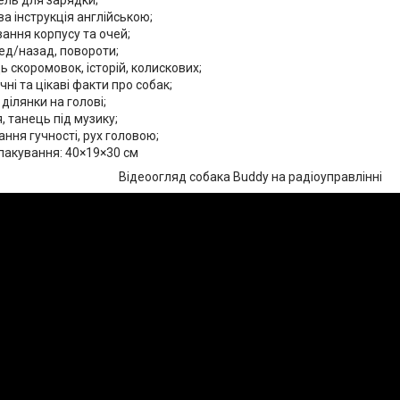
а інструкція англійською;
вання корпусу та очей;
ед/назад, повороти;
ь скоромовок, історій, колискових;
чні та цікаві факти про собак;
 ділянки на голові;
, танець під музику;
ння гучності, рух головою;
пакування: 40×19×30 см
Відеоогляд собака Buddy на радіоуправлінні