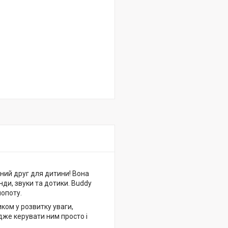
вний друг для дитини! Вона
нди, звуки та дотики. Buddy
лопоту.
ком у розвитку уваги,
адже керувати ним просто і