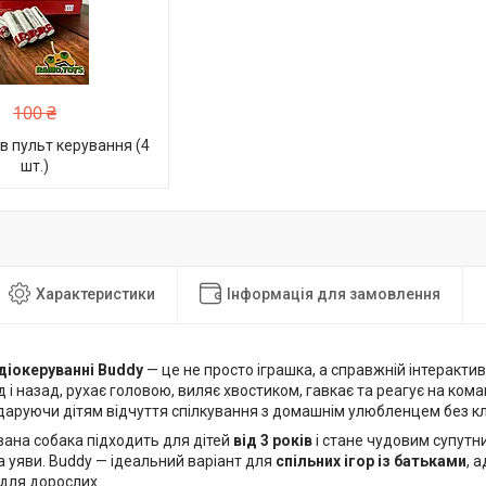
100 ₴
в пульт керування (4
шт.)
Характеристики
Інформація для замовлення
діокеруванні
Buddy
— це не просто іграшка, а справжній інтеракти
 і назад, рухає головою, виляє хвостиком, гавкає та реагує на кома
 даруючи дітям відчуття спілкування з домашнім улюбленцем без к
вана собака підходить для дітей
від 3 років
і стане чудовим супутни
а уяви. Buddy — ідеальний варіант для
спільних ігор із батьками
, 
 для дорослих.