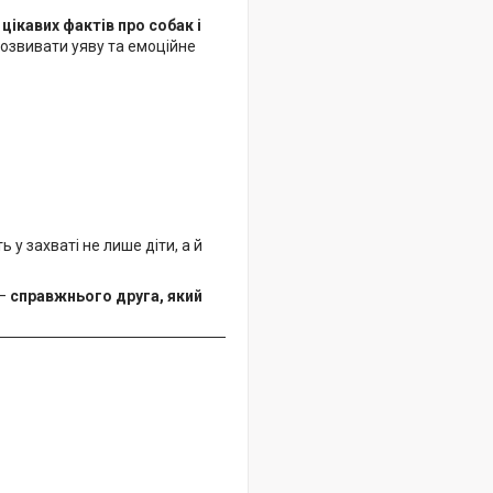
 цікавих фактів про собак і
озвивати уяву та емоційне
 у захваті не лише діти, а й
 —
справжнього друга, який