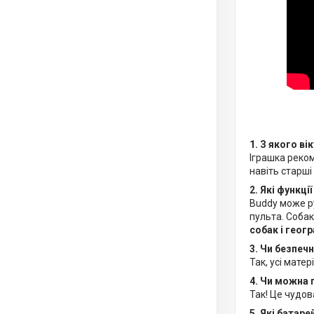
1. З якого в
Іграшка реко
навіть старші 
2. Які функці
Buddy може ру
пульта. Соба
собак і геог
3. Чи безпеч
Так, усі матер
4. Чи можна 
Так! Це чудо
5. Які батар