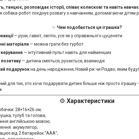
ь, танцює, розповідає історії, співає колискові та навіть навчає
я собака-робот поєднує розвагу з навчанням, допомагаючи дітям р
✨
Чим подобається ця іграшка?
еакції
— рухи, гавкіт, світло, усе як у справжнього цуценяти
чні матеріали
— можна грати без турбот
 керування
— інтуїтивний пульт навіть для найменших
 позитиву
— дитина сміється, рухається, взаємодіє
ий подарунок
на день народження, Новий рік чи Різдво, яким будуть
ий для тих, хто хоче подарувати дитині більше ніж просто іграшку
ч
.
⚙️
Характеристики
обачки: 28×16×26 см;
вушка, тулуб та голова;
ання англійською мовою;
ення: акумулятор;
ацює від 2 батарейок “ААА”;
ель для зарядки;