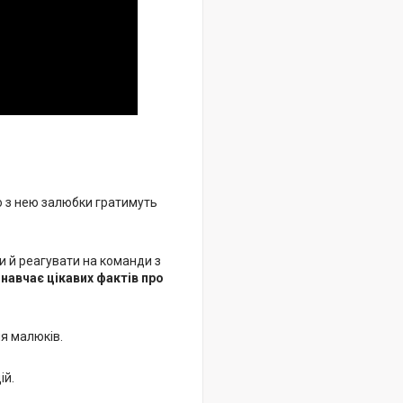
що з нею залюбки гратимуть
и й реагувати на команди з
 навчає цікавих фактів про
ля малюків.
ій.