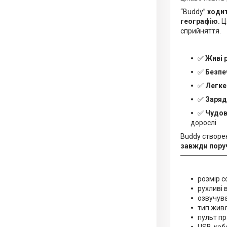
“Buddy”
ходит
географію.
Ц
сприйняття.
✅
Живі р
✅
Безпе
✅
Легке
✅
Заряд
✅
Чудов
дорослі
Buddy створен
завжди пору
розмір с
рухливі 
озвучув
тип живл
пульт пр
USB-каб