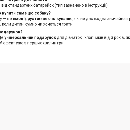
від стандартних батарейок (тип зазначено в інструкції).
о купити саме цю собаку?
y — це
емоції, рух і живе спілкування
, які не дає жодна звичайна і
 коли дитині сумно чи хочеться грати.
 подарунок?
Це
універсальний подарунок
для дівчаток і хлопчиків від 3 років, 
-ефект уже з перших хвилин гри.