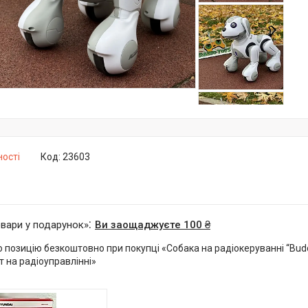
ності
Код:
23603
овари у подарунок»
Ви заощаджуєте 100 ₴
позицію безкоштовно при покупці «Собака на радіокеруванні “Buddy
т на радіоуправлінні»