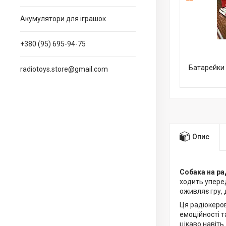
Акумулятори для іграшок
+380 (95) 695-94-75
Батарейки 
radiotoys.store@gmail.com
Опис
Собака на ра
ходить уперед
оживляє гру,
Ця радіокеро
емоційності т
цікаво навіть