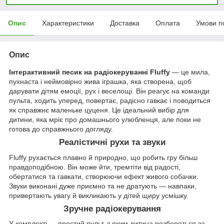
Опис
Характеристики
Доставка
Оплата
Умови п
Опис
Інтерактивний песик на радіокеруванні
Fluffy
— це мила,
пухнаста і неймовірно жива іграшка, яка створена, щоб
дарувати дітям емоції, рух і веселощі. Він реагує на команди
пульта, ходить уперед, повертає, радісно гавкає і поводиться
як справжнє маленьке цуценя. Це ідеальний вибір для
дитини, яка мріє про домашнього улюбленця, але поки не
готова до справжнього догляду.
Реалістичні рухи та звуки
Fluffy рухається плавно й природно, що робить гру більш
правдоподібною. Він може йти, тремтіти від радості,
обертатися та гавкати, створюючи ефект живого собачки.
Звуки виконані дуже приємно та не дратують — навпаки,
привертають увагу й викликають у дітей щиру усмішку.
Зручне радіокерування
У комплекті — простий пульт, з яким дитина розбереться за