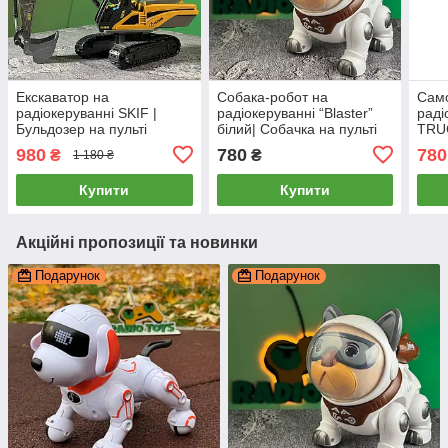
Екскаватор на
Собака-робот на
Сам
радіокеруванні SKIF |
радіокеруванні “Blaster”
раді
Бульдозер на пульті
білий| Собачка на пульті
TRUC
управління | Екскаватор
керування | Інтерактивний
Груз
980
780
780
₴
₴
1 180 ₴
на радіоуправлінні
Песик на радіоуправлінні
раді
Вант
Купити
Купити
Акційні пропозиції та новинки
Подарунок
Подарунок