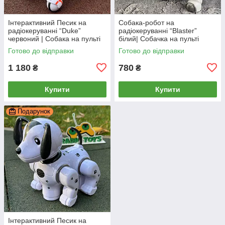
Інтерактивний Песик на
Собака-робот на
радіокеруванні “Duke”
радіокеруванні “Blaster”
червоний | Собака на пульті
білий| Собачка на пульті
керування | Собачка-робот
керування | Інтерактивний
Готово до відправки
Готово до відправки
на радіоуправлінні
Песик на радіоуправлінні
1 180
780
₴
₴
Купити
Купити
Подарунок
Інтерактивний Песик на