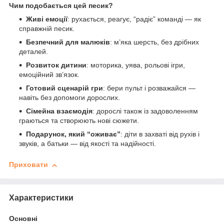
Чим подобається цей песик?
Живі емоції
: рухається, реагує, “радіє” команді — як
справжній песик.
Безпечний для малюків
: м’яка шерсть, без дрібних
деталей.
Розвиток дитини
: моторика, уява, рольові ігри,
емоційний зв’язок.
Готовий сценарій гри
: бери пульт і розважайся —
навіть без допомоги дорослих.
Сімейна взаємодія
: дорослі також із задоволенням
граються та створюють нові сюжети.
Подарунок, який “оживає”
: діти в захваті від рухів і
звуків, а батьки — від якості та надійності.
Приховати
Характеристики
Основні