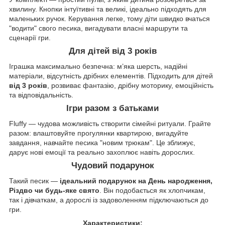
хвилину. Кнопки інтуїтивні та великі, ідеально підходять для
маленьких ручок. Керування легке, тому діти швидко вчаться
"водити" свого песика, вигадувати власні маршрути та
сценарії гри.
Для дітей від 3 років
Іграшка максимально безпечна: м’яка шерсть, надійні
матеріали, відсутність дрібних елементів. Підходить для дітей
від 3 років
, розвиває фантазію, дрібну моторику, емоційність
та відповідальність.
Ігри разом з батьками
Fluffy — чудова можливість створити сімейні ритуали. Грайте
разом: влаштовуйте прогулянки квартирою, вигадуйте
завдання, навчайте песика "новим трюкам". Це зближує,
дарує нові емоції та реально захоплює навіть дорослих.
Чудовий подарунок
Такий песик —
ідеальний подарунок на День народження,
Різдво чи будь-яке свято
. Він подобається як хлопчикам,
так і дівчаткам, а дорослі із задоволенням підключаються до
гри.
Характеристики: