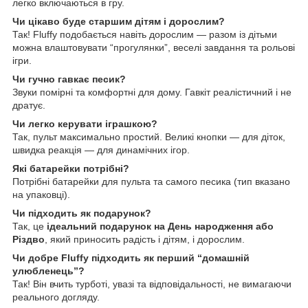
легко включаються в гру.
Чи цікаво буде старшим дітям і дорослим?
Так! Fluffy подобається навіть дорослим — разом із дітьми
можна влаштовувати “прогулянки”, веселі завдання та рольові
ігри.
Чи гучно гавкає песик?
Звуки помірні та комфортні для дому. Гавкіт реалістичний і не
дратує.
Чи легко керувати іграшкою?
Так, пульт максимально простий. Великі кнопки — для діток,
швидка реакція — для динамічних ігор.
Які батарейки потрібні?
Потрібні батарейки для пульта та самого песика (тип вказано
на упаковці).
Чи підходить як подарунок?
Так, це
ідеальний подарунок на День народження або
Різдво
, який приносить радість і дітям, і дорослим.
Чи добре Fluffy підходить як перший “домашній
улюбленець”?
Так! Він вчить турботі, увазі та відповідальності, не вимагаючи
реального догляду.