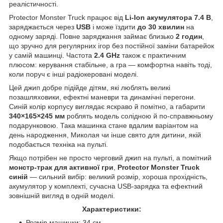
реалістичності.
Protector Monster Truck працює від
Li-Ion акумулятора 7.4 В
,
заряджається через
USB
і може їздити
до 30 хвилин
на
одному заряді. Повне заряджання займає близько
2 годин
,
що зручно для регулярних ігор без постійної заміни батарейок
у самій машинці. Частота
2.4 GHz
також є практичним
плюсом: керування стабільне, а гра — комфортна навіть тоді,
коли поруч є інші радіокеровані моделі.
Цей джип добре підійде дітям, які люблять великі
позашляховики, ефектні маневри та динамічні перегони.
Синій колір корпусу виглядає яскраво й помітно, а габарити
340×165×245 мм
роблять модель солідною й по-справжньому
подарунковою. Така машинка стане вдалим варіантом на
день народження, Миколая чи інше свято для дитини, якій
подобається техніка на пульті.
Якщо потрібен не просто черговий джип на пульті, а помітний
монстр-трак для активної гри
,
Protector Monster Truck
синій
— сильний вибір: великий розмір, хороша прохідність,
акумулятор у комплекті, сучасна USB-зарядка та ефектний
зовнішній вигляд в одній моделі.
Характеристики:
Розмір машинки: 34 см