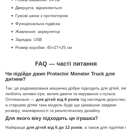
Дверцята: відчиняються
Гумові шини з протектором
Функціональна підвіска
Живлення: акумулятор
Зарядка: USB
Розмір коробки: 45×27×25 см
FAQ — часті питання
Чи підійде джип Protector Monster Truck для
дитини?
Так, ця радіокерована машинка добре підходить для дітей, які
люблять активні ігри, великі джипи та керування з пульта.
Оптимально —
для дітей від 6 років
під наглядом дорослих,
а старшим дітям така модель буде ще цікавішою завдяки
розміру, маневреності та реалістичному дизайну.
Для якого віку підходить ця іграшка?
Найкраще
для дітей від 6 до 12 років
, а також для підлітків і