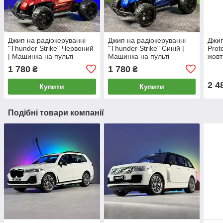
Джип на радіокеруванні
Джип на радіокеруванні
Джип
"Thunder Strike" Червоний
"Thunder Strike" Синій |
Prot
| Машинка на пульті
Машинка на пульті
жовт
управління| Монстр трак
управління | Монстр трак
пуль
1 780
1 780
₴
₴
на радіоуправлінні
на радіоуправлінні
трак
2 4
Купити
Купити
Подібні товари компанії