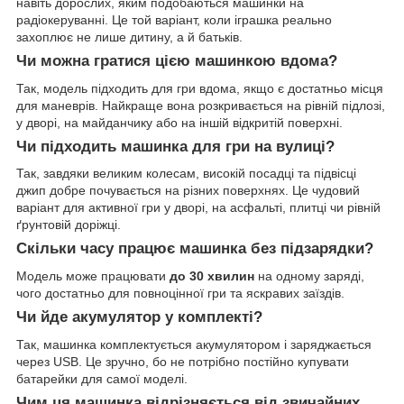
навіть дорослих, яким подобаються машинки на
радіокеруванні. Це той варіант, коли іграшка реально
захоплює не лише дитину, а й батьків.
Чи можна гратися цією машинкою вдома?
Так, модель підходить для гри вдома, якщо є достатньо місця
для маневрів. Найкраще вона розкривається на рівній підлозі,
у дворі, на майданчику або на іншій відкритій поверхні.
Чи підходить машинка для гри на вулиці?
Так, завдяки великим колесам, високій посадці та підвісці
джип добре почувається на різних поверхнях. Це чудовий
варіант для активної гри у дворі, на асфальті, плитці чи рівній
ґрунтовій доріжці.
Скільки часу працює машинка без підзарядки?
Модель може працювати
до 30 хвилин
на одному заряді,
чого достатньо для повноцінної гри та яскравих заїздів.
Чи йде акумулятор у комплекті?
Так, машинка комплектується акумулятором і заряджається
через USB. Це зручно, бо не потрібно постійно купувати
батарейки для самої моделі.
Чим ця машинка відрізняється від звичайних