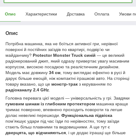
Опис
Характеристики
Доставка
Оплата
Умови п
Опис
Потрібна машинка, яка не боїться активної гри, нерівної
поверхні й постійних заїздів по квартирі, подвір’ю чи
майданчику?
Protector Monster Truck синій
— це великий
радіокерований джип, який одразу привертає увагу масивним
корпусом, високою посадкою та реалістичним дизайном.
Модель має довжину
34 см
, тому виглядає ефектно в русі й
дарує більше емоцій, ніж компактні іграшкові авто. На сторінці
товару вказано, що це
монстр-трак
з керуванням по
радіоканалу 2.4 GHz
.
Головна перевага цієї моделі — універсальність у грі. Завдяки
гумовим шинам із глибоким протектором
машинка краще
тримає поверхню, впевнено проходить повороти та легше
долає невеликі перешкоди.
Функціональна підвіска
пом’якшує удари під час їзди по нерівностях, тому заїзди
стають більш плавними та видовищними. А ще тут є
дверцята, що відчиняються
, і це додає іграшці ще більше