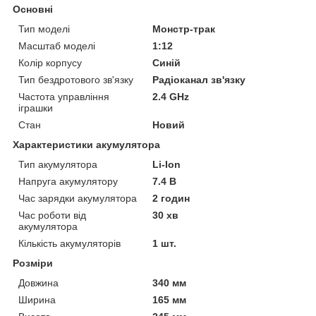
Основні
Тип моделі
Монстр-трак
Масштаб моделі
1:12
Колір корпусу
Синій
Тип бездротового зв'язку
Радіоканал зв'язку
Частота управління
2.4 GHz
іграшки
Стан
Новий
Характеристики акумулятора
Тип акумулятора
Li-Ion
Напруга акумулятору
7.4 В
Час зарядки акумулятора
2 годин
Час роботи від
30 хв
акумулятора
Кількість акумуляторів
1 шт.
Розміри
Довжина
340 мм
Ширина
165 мм