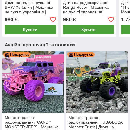
Джип на радіокеруванні
Джип на радіокеруванні
Джип
BMW X5 білий | Машинка
Range Rover | Машинка
"Thu
на пульті управління |
на пульті управління |
Маши
БМВ на радіоуправлінні
Рендж Ровер на
упра
980
980
1 7
₴
₴
радіоуправлінні
на р
Купити
Купити
Акційні пропозиції та новинки
Подарунок
Подарунок
Монстр трак на
Монстр Трак на
радіоуправлінні "CANDY
радіоуправлінні HUBA-BUBA
MONSTER JEEP" | Машинка
Monster Truck | Джип на